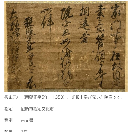
観応元年（南朝正平5年、1350）、光厳上皇が発した院宣です。
指定 尼崎市指定文化財
種別 古文書
数量 1幅