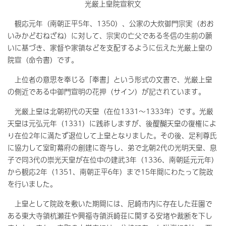
光厳上皇院宣釈文
観応元年（南朝正平5年、1350）、公家の大炊御門宗実（おお
いみかどむねざね）に対して、宗実の亡父である冬信の生前の願
いに基づき、家督や家領などを支配するように伝えた光厳上皇の
院宣（命令書）です。
上位者の意思を奉じる「奉書」という形式の文書で、光厳上皇
の側近である中御門宣明の花押（サイン）が記されています。
光厳上皇は北朝初代の天皇（在位1331～1333年）です。光厳
天皇は元弘元年（1331）に践祚しますが、後醍醐天皇の復権によ
り在位2年に満たず退位して上皇となりました。その後、足利尊氏
に協力して室町幕府の創建に寄与し、弟で北朝2代の光明天皇、息
子で同3代の崇光天皇が在位中の建武3年（1336、南朝延元元年）
から観応2年（1351、南朝正平6年）まで15年間にわたって院政
を行いました。
上皇として院政を敷いた期間には、尼崎市内に存在した荘園で
ある東大寺領杭瀬荘や興福寺領浜崎荘に関する安堵や裁断を下し