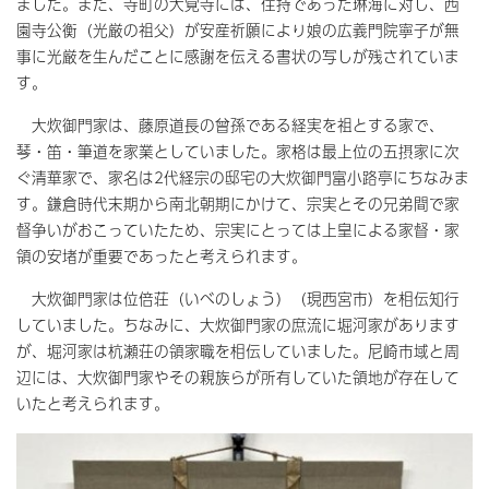
ました。また、寺町の大覚寺には、住持であった琳海に対し、西
園寺公衡（光厳の祖父）が安産祈願により娘の広義門院寧子が無
事に光厳を生んだことに感謝を伝える書状の写しが残されていま
す。
大炊御門家は、藤原道長の曾孫である経実を祖とする家で、
琴・笛・筆道を家業としていました。家格は最上位の五摂家に次
ぐ清華家で、家名は2代経宗の邸宅の大炊御門富小路亭にちなみま
す。鎌倉時代末期から南北朝期にかけて、宗実とその兄弟間で家
督争いがおこっていたため、宗実にとっては上皇による家督・家
領の安堵が重要であったと考えられます。
大炊御門家は位倍荘（いべのしょう）（現西宮市）を相伝知行
していました。ちなみに、大炊御門家の庶流に堀河家があります
が、堀河家は杭瀬荘の領家職を相伝していました。尼崎市域と周
辺には、大炊御門家やその親族らが所有していた領地が存在して
いたと考えられます。