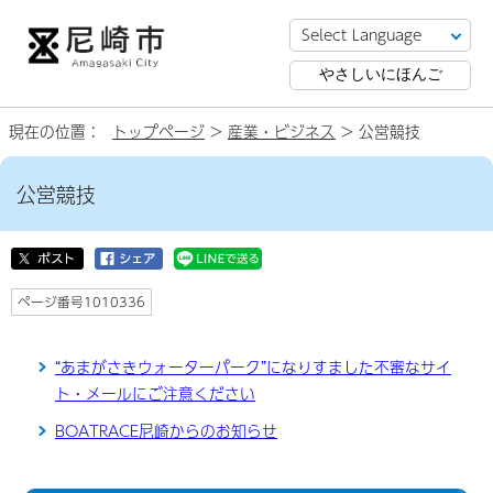
やさしいにほんご
現在の位置：
トップページ
>
産業・ビジネス
> 公営競技
公営競技
ページ番号1010336
“あまがさきウォーターパーク”になりすました不審なサイ
ト・メールにご注意ください
BOATRACE尼崎からのお知らせ