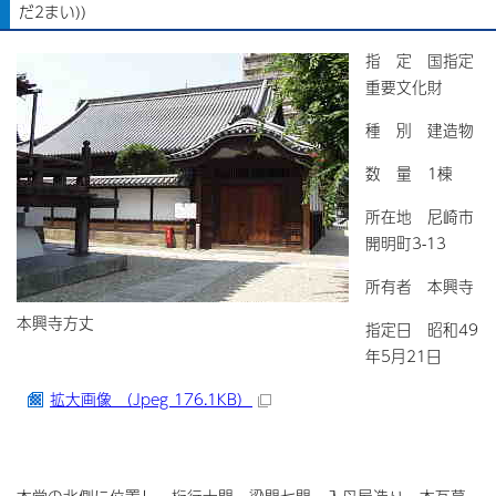
だ2まい))
指 定 国指定
重要文化財
種 別 建造物
数 量 1棟
所在地 尼崎市
開明町3-13
所有者 本興寺
本興寺方丈
指定日 昭和49
年5月21日
拡大画像 （Jpeg 176.1KB）