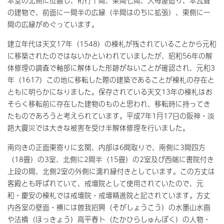
本堂の北側に位置し、桁行十間、梁間七間、入母屋造り、本瓦葺
の建物で、前面に一間半の広縁（半間はのちに拡張）、東側に一
間の広縁がめぐっています。
建立年代は天文17年（1548）の棟札が残されていることから元和
に移築されたのではないかといわれていましたが、昭和56年の解
体修理の調査で軸部に解体した形跡がないことが確認され、元和3
年（1617）この地に移転した際の建築であることが棟札の存在と
ともに明らかになりました。保存されている天文13年の棟札はお
そらく移転前に存在した建物のものと思われ、移転時に持ってき
たものであろうと考えられています。平成7年1月17日の阪神・淡
路大震災では大きな被害を受け半解体修理を行いました。
南向きの正面東寄りに玄関、内部は6間取りで、南側に3間四方
（18畳）の3室、北側に2間半（15畳）の2室及び西端に書院付き
上段の間、北側2室の外側に濡れ縁付きとしています。この方丈は
客殿とも呼ばれていて、戒壇院として使用されていたので、元
和・慶安の棟札では戒壇院・戒壇精進院と記されています。方丈
内各室の壁面・襖には曽我招興（そがしょうこう）の水墨山水画
や法橋（ほっきょう）高平春卜（たかひらしゅんぼく）の人物・