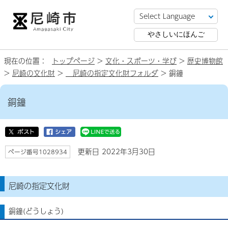
やさしいにほんご
現在の位置：
トップページ
>
文化・スポーツ・学び
>
歴史博物館
>
尼崎の文化財
>
尼崎の指定文化財フォルダ
> 銅鐘
銅鐘
更新日 2022年3月30日
ページ番号1028934
尼崎の指定文化財
銅鐘(どうしょう)