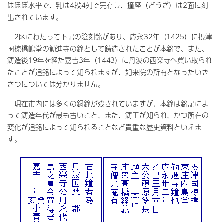
はほぼ水平で、乳は4段4列で完存し、撞座（どうざ）は2面に刻
出されています。
2区にわたって下記の陰刻銘があり、応永32年（1425）に摂津
国椋橋嶋堂の勧進寺の鐘として鋳造されたことが本銘で、また、
鋳造後19年を経た嘉吉3年（1443）に丹波の西楽寺へ買い取られ
たことが追銘によって知られますが、如来院の所有となったいき
さつについては分かりません。
現在市内には多くの銅鐘が残されていますが、本鐘は銘記によ
って鋳造年代が最も古いこと、また、鋳工が知られ、かつ所在の
変化が追銘によって知られることなど貴重な歴史資料といえま
す。