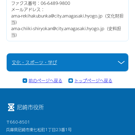
ファクス番号：06-6489-9800
メールアドレス：
ama-rekihakubunka@city.amagasaki.hyogo.jp（文化財担
当）
ama-chiiki-shiryokan@city.amagasaki.hyogo.jp（史料担
当）
文化・スポーツ・学び
前のページへ戻る
トップページへ戻る
尼崎市役所
〒660-8501
兵庫県尼崎市東七松町1丁目23番1号