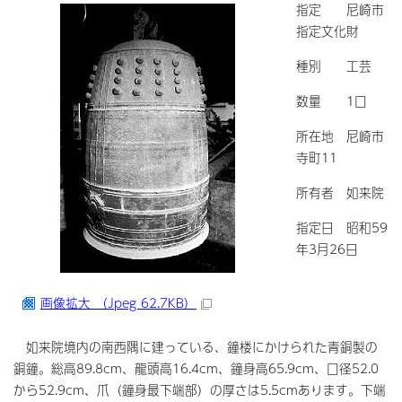
指定 尼崎市
指定文化財
種別 工芸
数量 1口
所在地 尼崎市
寺町11
所有者 如来院
指定日 昭和59
年3月26日
画像拡大 （Jpeg 62.7KB）
如来院境内の南西隅に建っている、鐘楼にかけられた青銅製の
銅鐘。総高89.8cm、龍頭高16.4cm、鐘身高65.9cm、口径52.0
から52.9cm、爪（鐘身最下端部）の厚さは5.5cmあります。下端