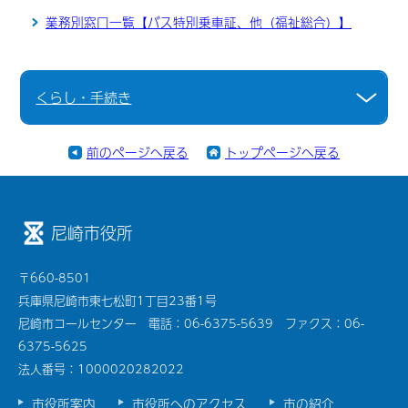
業務別窓口一覧【バス特別乗車証、他（福祉総合）】
くらし・手続き
前のページへ戻る
トップページへ戻る
尼崎市役所
〒660-8501
兵庫県尼崎市東七松町1丁目23番1号
尼崎市コールセンター 電話：06-6375-5639 ファクス：06-
6375-5625
法人番号：1000020282022
市役所案内
市役所へのアクセス
市の紹介