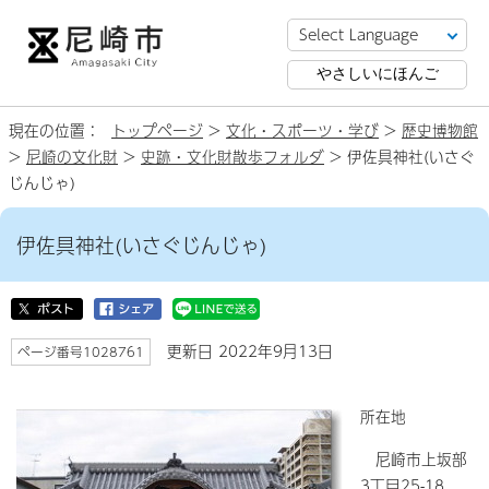
やさしいにほんご
現在の位置：
トップページ
>
文化・スポーツ・学び
>
歴史博物館
>
尼崎の文化財
>
史跡・文化財散歩フォルダ
> 伊佐具神社(いさぐ
じんじゃ)
伊佐具神社(いさぐじんじゃ)
更新日 2022年9月13日
ページ番号1028761
所在地
尼崎市上坂部
3丁目25-18