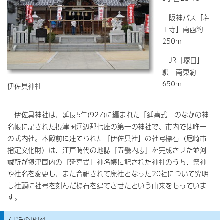
阪神バス「若
王寺」南西約
250m
JR「塚口」
駅 南東約
650m
伊佐具神社
伊佐具神社は、延長5年(927)に編まれた「延喜式」のなかの神
名帳に記された摂津国河辺郡七座の第一の神社で、市内では唯一
の式内社。本殿前に建てられた「伊佐具社」の社号標石（尼崎市
指定文化財）は、江戸時代の地誌『五畿内志』を完成させた並河
誠所が摂津国内の『延喜式』神名帳に記された神社のうち、祭神
や社名を変更し、また合祀されて廃社となった20社について究明
し社頭に社号を刻んだ標石を建てさせたという由来をもっていま
す。
付近の地図