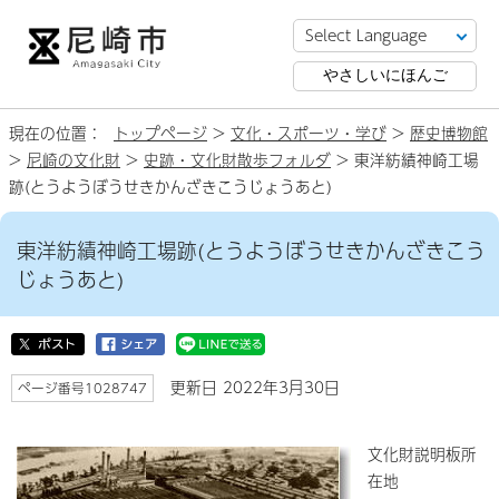
やさしいにほんご
現在の位置：
トップページ
>
文化・スポーツ・学び
>
歴史博物館
>
尼崎の文化財
>
史跡・文化財散歩フォルダ
> 東洋紡績神崎工場
跡(とうようぼうせきかんざきこうじょうあと)
東洋紡績神崎工場跡(とうようぼうせきかんざきこう
じょうあと)
更新日 2022年3月30日
ページ番号1028747
文化財説明板所
在地