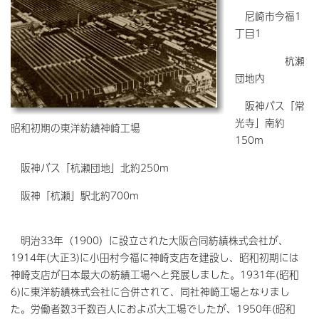
尼崎市今福1
丁目1
杭瀬
団地内
阪神バス「常
光寺」南約
昭和初期の東洋紡績神崎工場
150m
阪神バス「杭瀬団地」北約250m
阪神「杭瀬」駅北約700m
明治33年（1900）に設立された大阪合同紡績株式会社が、
1914年(大正3)に小田村今福に神崎支店を建設し、昭和初期には
神崎支店が日本最大の紡績工場へと発展しました。1931年(昭和
6)に東洋紡績株式会社に合併されて、同社神崎工場となりまし
た。労働者数3千数百人におよぶ大工場でしたが、1950年(昭和