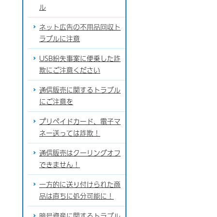
ル
ネット広告の不用品回収ト
ラブルに注意
USB紛失事案に便乗した詐
欺にご注意ください
通信販売に関するトラブル
にご注意を
プリペイドカード、電子マ
ネー送っては詐欺！
通信販売はクーリングオフ
できません！
一方的に送り付けられた商
品は直ちに処分可能に！
暗号資産に関するトラブル