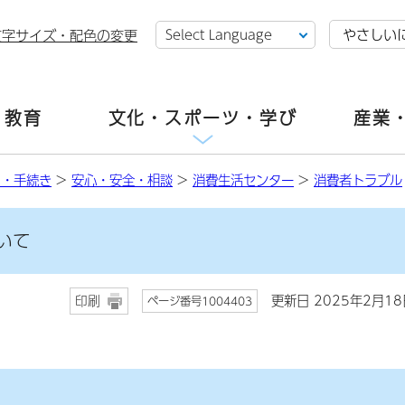
やさしい
文字サイズ・配色の変更
・教育
文化・スポーツ・学び
産業
し・手続き
>
安心・安全・相談
>
消費生活センター
>
消費者トラブル
いて
更新日 2025年2月18
印刷
ページ番号1004403