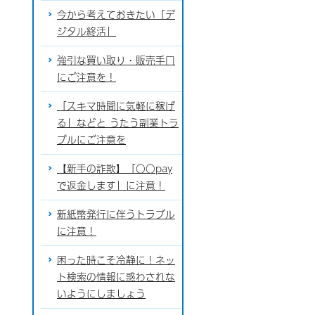
今から考えておきたい「デ
ジタル終活」
強引な買い取り・販売手口
にご注意を！
「スキマ時間に気軽に稼げ
る」などと うたう副業トラ
ブルにご注意を
【新手の詐欺】「〇〇pay
で返金します」に注意！
新紙幣発行に伴うトラブル
に注意！
困った時こそ冷静に！ネッ
ト検索の情報に惑わされな
いようにしましょう