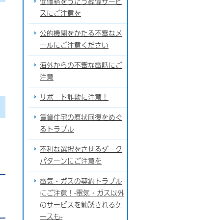
低価格をうたう葬儀サービ
スにご注意を
公的機関をかたる不審なメ
ールにご注意ください
海外からの不審な電話にご
注意
サポート詐欺に注意！
賃貸住宅の原状回復をめぐ
るトラブル
不利な選択をさせるダーク
パターンにご注意を
電気・ガスの契約トラブル
にご注意！-電気・ガス以外
のサービスを勧誘されるケ
ースも-