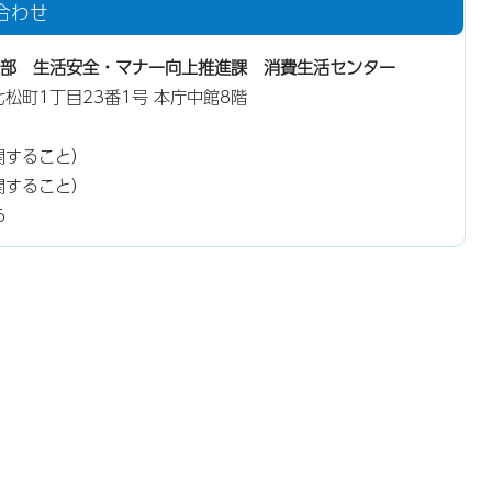
合わせ
部 生活安全・マナー向上推進課 消費生活センター
東七松町1丁目23番1号 本庁中館8階
関すること）
関すること）
6