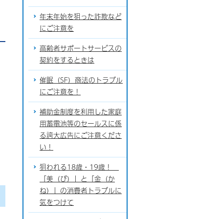
年末年始を狙った詐欺など
にご注意を
高齢者サポートサービスの
契約をするときは
催眠（SF）商法のトラブル
にご注意を！
補助金制度を利用した家庭
用蓄電池等のセールスに係
る誇大広告にご注意くださ
い！
狙われる18歳・19歳！
「美（び）」と「金（か
ね）」の消費者トラブルに
気をつけて