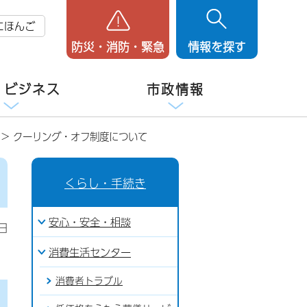
にほんご
防災・消防・緊急
情報を探す
・ビジネス
市政情報
> クーリング・オフ制度について
くらし・手続き
安心・安全・相談
日
消費生活センター
消費者トラブル