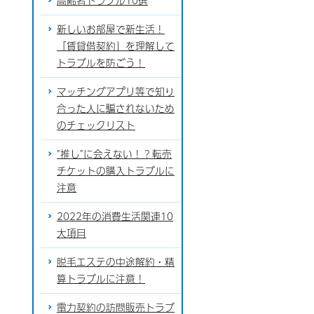
高齢者トラブル10選
新しいお部屋で新生活！
「賃貸借契約」を理解して
トラブルを防ごう！
マッチングアプリ等で知り
合った人に騙されないため
のチェックリスト
"推し"に会えない！？転売
チケットの購入トラブルに
注意
2022年の消費生活関連10
大項目
脱毛エステの中途解約・精
算トラブルに注意！
電力契約の訪問販売トラブ