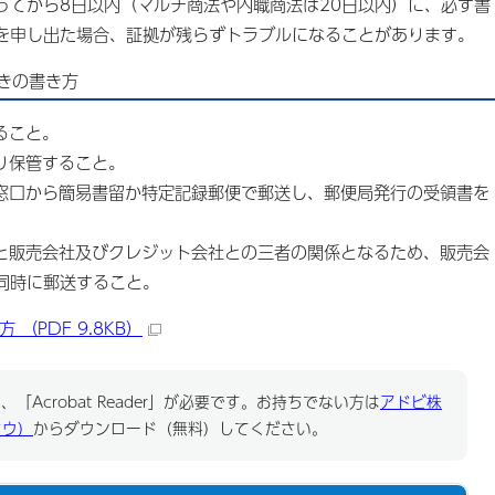
ってから8日以内（マルチ商法や内職商法は20日以内）に、必ず書
を申し出た場合、証拠が残らずトラブルになることがあります。
きの書き方
ること。
り保管すること。
の窓口から簡易書留か特定記録郵便で郵送し、郵便局発行の受領書を
者と販売会社及びクレジット会社との三者の関係となるため、販売会
同時に郵送すること。
（PDF 9.8KB）
「Acrobat Reader」が必要です。お持ちでない方は
アドビ株
ドウ）
からダウンロード（無料）してください。