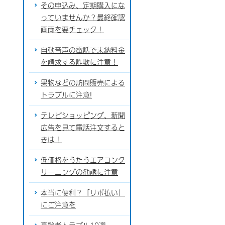
その申込み、定期購入にな
っていませんか？最終確認
画面を要チェック！
自動音声の電話で未納料金
を請求する詐欺に注意！
果物などの訪問販売による
トラブルに注意!
テレビショッピング、新聞
広告を見て電話注文すると
きは！
低価格をうたうエアコンク
リーニングの勧誘に注意
本当に便利？「リボ払い」
にご注意を