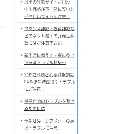
お米の詐欺サイトが出没
中！価格が不自然に安いな
ど怪しいサイトに注意！
ロマンス詐欺・投資詐欺な
どのネット経由の弁護士相
談にはご注意下さい！
新生活に備えて～春に多い
消費者トラブル特集～
SNSで勧誘される詐欺的な
FXや暗号資産取引トラブル
にご注意！
賃貸住宅のトラブルを避け
るためには
予期せぬ「サブスク」の請
求トラブルに注意