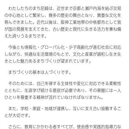
わたしたちのまち尼崎は、近世まで京都と瀬戸内海を結ぶ交易
の中心地として繁栄し、幾多の歴史の舞台となり、貴重な文化を
育んできました。近代以後は、阪神工業地帯の中核都市として我
が国の発展を支えてきた、古い歴史と現代に生きる活力を兼ね備
えた誇りうるまちです。
今後とも情報化・グローバル化・少子高齢化が進む社会に対応
しながら、快適な生活環境のもとで、文化と産業が調和し生き生
きとした魅力あるまちづくりが望まれています。
まちづくりの基本は人づくりです。
そのためには、自己を律する主体性や変化に対応できる柔軟性
とともに、生涯学び続ける意欲が必要であり、その基盤には一人
ひとりを尊重する精神が流れていなければなりません。
また、学校・家庭・地域が連携し、互いに支え合い協働するこ
とが大切です。
さらに、教育にかかわる者すべてが、使命感や実践的指導力な