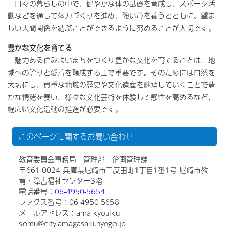
日々の暮らしの中で、健やかな体の基礎を育成し、スポーツ活
動などを通して体力づくりを進め、強い心を養うとともに、望ま
しい人間関係を結ぶことができるように努めることが大切です。
豊かな文化を育てる
魅力ある住みよいまちをつくり豊かな文化を育てることは、地
域への誇りと愛着を醸成する上で重要です。そのためには自然を
大切にし、貴重な地域の歴史や文化遺産を継承していくことで豊
かな情緒を養い、様々な文化芸術を体験して感性を高めるなど、
幅広い文化活動の推進が必要です。
このページに関する
お問い合わせ
教育委員会事務局 管理部 企画管理課
〒661-0024 兵庫県尼崎市三反田町1丁目1番1号 尼崎市教
育・障害福祉センター3階
電話番号：
06-4950-5654
ファクス番号：06-4950-5658
メールアドレス：ama-kyouiku-
somu@city.amagasaki.hyogo.jp