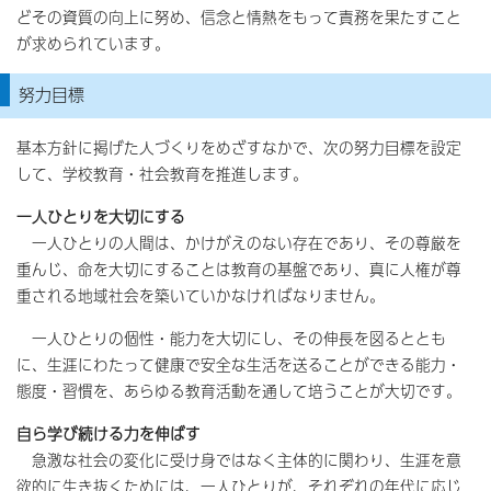
どその資質の向上に努め、信念と情熱をもって責務を果たすこと
が求められています。
努力目標
基本方針に掲げた人づくりをめざすなかで、次の努力目標を設定
して、学校教育・社会教育を推進します。
一人ひとりを大切にする
一人ひとりの人間は、かけがえのない存在であり、その尊厳を
重んじ、命を大切にすることは教育の基盤であり、真に人権が尊
重される地域社会を築いていかなければなりません。
一人ひとりの個性・能力を大切にし、その伸長を図るととも
に、生涯にわたって健康で安全な生活を送ることができる能力・
態度・習慣を、あらゆる教育活動を通して培うことが大切です。
自ら学び続ける力を伸ばす
急激な社会の変化に受け身ではなく主体的に関わり、生涯を意
欲的に生き抜くためには、一人ひとりが、それぞれの年代に応じ