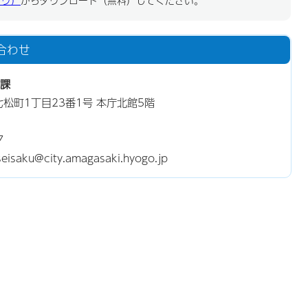
ドウ）
からダウンロード（無料）してください。
合わせ
課
東七松町1丁目23番1号 本庁北館5階
7
aku@city.amagasaki.hyogo.jp