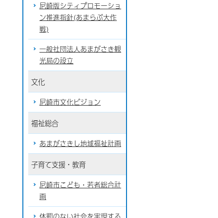
尼崎版シティプロモーショ
ン推進指針(あまらぶ大作
戦)
一般社団法人あまがさき観
光局の設立
文化
尼崎市文化ビジョン
福祉総合
あまがさきし地域福祉計画
子育て支援・教育
尼崎市こども・若者総合計
画
体罰のない社会を実現する