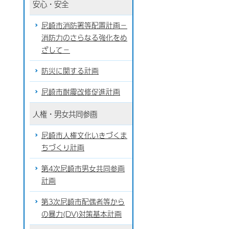
安心・安全
尼崎市消防署等配置計画－
消防力のさらなる強化をめ
ざして－
防災に関する計画
尼崎市耐震改修促進計画
人権・男女共同参画
尼崎市人権文化いきづくま
ちづくり計画
第4次尼崎市男女共同参画
計画
第3次尼崎市配偶者等から
の暴力(DV)対策基本計画