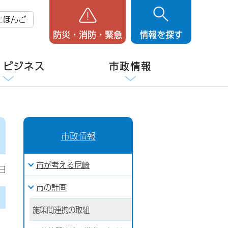
にほんご
防災・消防・緊急
情報を探す
・ビジネス
市政情報
市政情報
市が考える尼崎
日
市の計画
施策間連携の取組