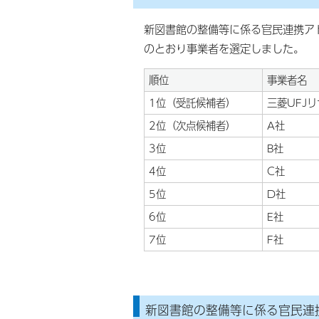
新図書館の整備等に係る官民連携ア
のとおり事業者を選定しました。
順位
事業者名
1位（受託候補者）
三菱UFJ
2位（次点候補者）
A社
3位
B社
4位
C社
5位
D社
6位
E社
7位
F社
新図書館の整備等に係る官民連