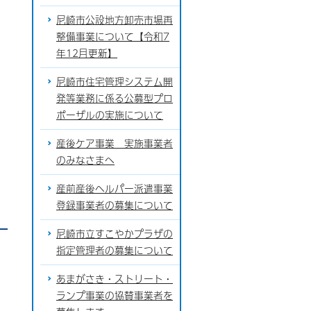
尼崎市公設地方卸売市場再
整備事業について【令和7
年12月更新】
尼崎市住宅管理システム開
発等業務に係る公募型プロ
ポーザルの実施について
産後ケア事業 実施事業者
のみなさまへ
産前産後ヘルパー派遣事業
登録事業者の募集について
尼崎市立すこやかプラザの
指定管理者の募集について
あまがさき・ストリート・
ランプ事業の協賛事業者を