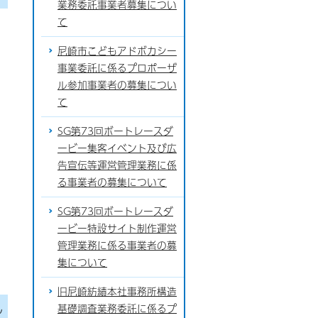
業務委託事業者募集につい
て
尼崎市こどもアドボカシー
事業委託に係るプロポーザ
ル参加事業者の募集につい
て
SG第73回ボートレースダ
ービー集客イベント及び広
告宣伝等運営管理業務に係
る事業者の募集について
SG第73回ボートレースダ
ービー特設サイト制作運営
管理業務に係る事業者の募
集について
旧尼崎紡績本社事務所構造
し
基礎調査業務委託に係るプ