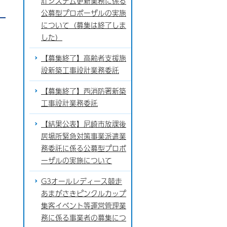
計システム更新業務に係る
公募型プロポーザルの実施
について（募集は終了しま
した）
【募集終了】高齢者支援施
設新築工事設計業務委託
【募集終了】西消防署新築
工事設計業務委託
【結果公表】尼崎市放課後
居場所緊急対策事業派遣業
務委託に係る公募型プロポ
ーザルの実施について
G3オールレディース競走
あまがさきピンクルカップ
集客イベント等運営管理業
務に係る事業者の募集につ