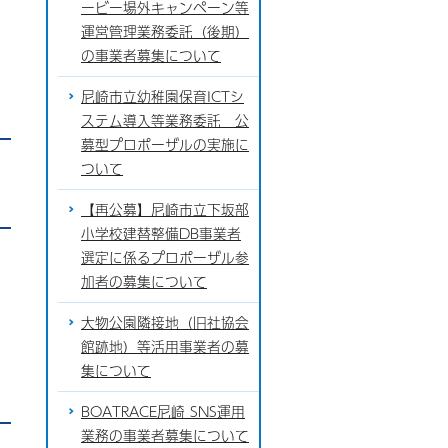
ービー場外キャンペーン等
運営管理業務委託（後期）
の事業者募集について
尼崎市立幼稚園保育ICTシ
ステム導入等業務委託 公
募型プロポーザルの実施に
ついて
【再公募】尼崎市立下坂部
小学校建替整備DB事業者
選定に係るプロポーザル参
加者の募集について
大物公園隣接地（旧社協会
館跡地）等活用事業者の募
集について
BOATRACE尼崎 SNS運用
業務の事業者募集について