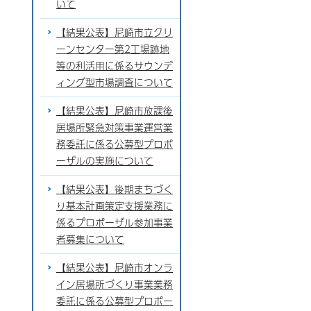
いて
【結果公表】尼崎市立クリ
ーンセンター第2工場跡地
等の利活用に係るサウンデ
ィング型市場調査について
【結果公表】尼崎市放課後
居場所緊急対策事業運営業
務委託に係る公募型プロポ
ーザルの実施について
【結果公表】後期まちづく
り基本計画策定支援業務に
係るプロポーザル参加事業
者募集について
【結果公表】尼崎市オンラ
イン居場所づくり事業業務
委託に係る公募型プロポー