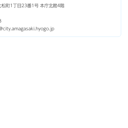
東七松町1丁目23番1号 本庁北館4階
8
ty.amagasaki.hyogo.jp