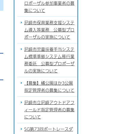
ロポーザル参加事業者の募
集について
尼崎市保育業務支援システ
ム導入等業務 公募型プロ
ポーザルの実施について
尼崎市児童扶養手当システ
ム標準準拠システム移行業
務委託 公募型プロポーザ
ルの実施について
【募集】橘公園ほか3公園
指定管理者の募集について
尼崎市立尼崎アウトドアフ
ィールド指定管理者の募集
について
SG第73回ボートレースダ