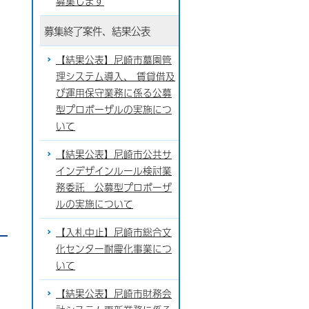
募集します
募集終了案件、結果公表
【結果公表】尼崎市墓園管
理システム導入、 賃貸借及
び運用保守業務に係る公募
型プロポーザルの実施につ
いて
【結果公表】尼崎市公共サ
インデザインルール検討業
務委託 公募型プロポーザ
ルの実施について
【入札中止】尼崎市総合文
化センター耐震化事業につ
いて
【結果公表】尼崎市財務会