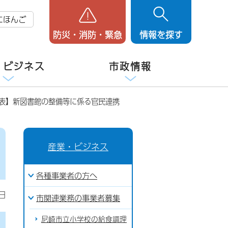
にほんご
防災・消防・緊急
情報を探す
・ビジネス
市政情報
公表】新図書館の整備等に係る官民連携
産業・ビジネス
各種事業者の方へ
日
市関連業務の事業者募集
尼崎市立小学校の給食調理