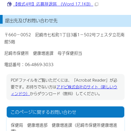
【様式4号】応募辞退届 （Word 17.1KB）
提出先及びお問い合わせ先
〒660－0052 尼崎市七松町1丁目3番1－502号フェスタ立花南
館5階
尼崎市保健所 健康増進課 母子保健担当
電話番号：06-4869-3033
PDFファイルをご覧いただくには、「Acrobat Reader」が必
要です。お持ちでない方は
アドビ株式会社のサイト（新しいウ
ィンドウ）
からダウンロード（無料）してください。
このページに関する
お問い合わせ
保健局 健康増進部 健康増進課（尼崎市保健所健康増進