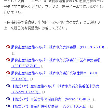
ードして取得してください）を健康増進課までに直接持参または
郵送にてご提出ください。ファクス、電子メール等による受付は
行いません。
※直接持参の場合は、事前に下記の問い合わせ先までご連絡の
上、来所日時を調整後にお越しください。
尼崎市産前産後ヘルパー派遣事業実施要綱 （PDF 262.2KB）
尼崎市産前産後ヘルパー派遣事業業務委託事業者募集要項
（PDF 587.7KB）
尼崎市産前産後ヘルパー派遣事業委託業務仕様書 （PDF
291.4KB）
【様式1号】産前産後ヘルパー派遣事業者業務委託申請書
（Word 18.4KB）
【様式2号】事業実施体制確約書 （Word 18.4KB）
【様式3号】事業所情報提供書 （Word 18.6KB）