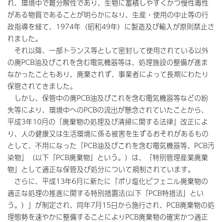
れ、環境中で難分解性であり、生物に蓄積しやすくかつ慢性毒性
がある物質であることが明らかになり、生産・使用の中止等の行
政指導を経て、1974年（昭和49年）に製造及び輸入が原則禁止さ
れました。
それ以降、一部トランス等として密封して使用されている以外
の廃PCB油及びこれを含む電気機器等は、処理施設の整備が進ま
なかったこともあり、廃棄されず、事業者によって長期にわたり
保管されてきました。
しかし、保管中の廃PCB油及びこれを含む電気機器等などの紛
失等により、環境中へのPCBの流出が懸念されていたことから、
平成3年10月の「廃棄物の処理及び清掃に関する法律」改正によ
り、人の健康又は生活環境に係る被害を生ずるおそれがあるもの
として、不用になった「PCB油及びこれを含む電気機器等、PCB汚
染物」（以下「PCB廃棄物」という。）は、「特別管理産業廃棄
物」として適正な保管及び処分について規制されています。
さらに、平成13年6月に新たに「ポリ塩化ビフェニル廃棄物の
適正な処理の推進に関する特別措置法(以下「PCB特措法」とい
う。）」が制定され、同年7月15日から施行され、PCB廃棄物の処
理態勢を速やかに整備することによりPCB廃棄物の確実かつ適正