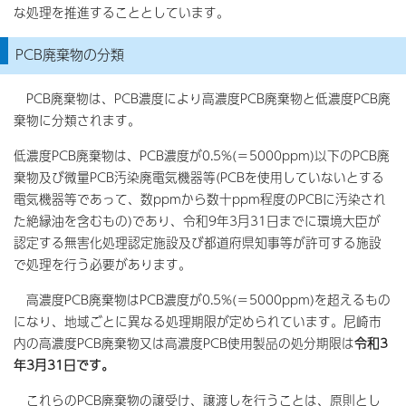
な処理を推進することとしています。
PCB廃棄物の分類
PCB廃棄物は、PCB濃度により高濃度PCB廃棄物と低濃度PCB廃
棄物に分類されます。
低濃度PCB廃棄物は、PCB濃度が0.5%(＝5000ppm)以下のPCB廃
棄物及び微量PCB汚染廃電気機器等(PCBを使用していないとする
電気機器等であって、数ppmから数十ppm程度のPCBに汚染され
た絶縁油を含むもの)であり、令和9年3月31日までに環境大臣が
認定する無害化処理認定施設及び都道府県知事等が許可する施設
で処理を行う必要があります。
高濃度PCB廃棄物はPCB濃度が0.5%(＝5000ppm)を超えるもの
になり、地域ごとに異なる処理期限が定められています。尼崎市
内の高濃度PCB廃棄物又は高濃度PCB使用製品の処分期限は
令和3
年3月31日です。
これらのPCB廃棄物の譲受け、譲渡しを行うことは、原則とし