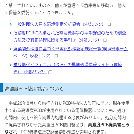
て禁止されていますので、他人が管理する倉庫等に移動し、他人
に保管を委託することはできません。
一般財団法人日本環境測定分析協会
（外部リンク）
低濃度PCBに汚染された電気機器等の早期確認のための調査
方法及び適正処理に関する手引き
（外部リンク）
廃棄物処理法に基づく無害化処理認定施設一覧(環境省ホーム
ページ)
（外部リンク）
ポリ塩化ビフェニル（PCB）の早期処理情報サイト（環境
省）
（外部リンク）
高濃度PCB使用製品について
平成28年8月から施行されたPCB特措法の改正に伴い、現在使用
中である高濃度PCBが使用されている電気機器についても、処分
期間内に使用を終え期限内処理する必要があります。処分期間内
に廃棄されなかった高濃度PCB使用製品は、
高濃度PCB廃棄物とみ
なされ
、PCB特措法及び廃棄物処理法が適用されます。