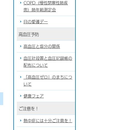
COPD（慢性閉塞性肺疾
患）肺年齢測定会
目の愛護デー
高血圧予防
高血圧と塩分の関係
血圧計設置と血圧記録帳の
配布について
「高血圧ゼロ」のまちにつ
いて
健康フェア
ご注意を！
熱中症には十分ご注意を！