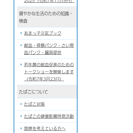
2025（令和7年11月9日）
健やかな生活のための知識・
検査
あまっ子元気ブック
献血・骨髄バンク・さい帯
血バンク・臓器提供
若年層の献血促進のための
トークショーを開催します
（令和7年3月23日）
たばこについて
たばこ対策
たばこの健康影響啓発活動
禁煙を考えている方へ