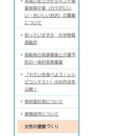
未来いまカラダポイント事
業参画企業（カラダにい
い・おいしいお店）の募集
について
知っていますか 化学物質
過敏症
高齢者の保健事業と介護予
防の一体的実施事業
「やさいを食べよう！レシ
ピコンテスト」出品作品を
公開！
骨密度計測について
健康経営について
女性の健康づくり