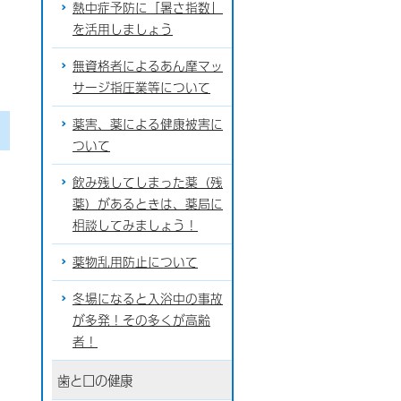
熱中症予防に「暑さ指数」
を活用しましょう
無資格者によるあん摩マッ
サージ指圧業等について
薬害、薬による健康被害に
ついて
飲み残してしまった薬（残
薬）があるときは、薬局に
相談してみましょう！
薬物乱用防止について
冬場になると入浴中の事故
が多発！その多くが高齢
者！
歯と口の健康