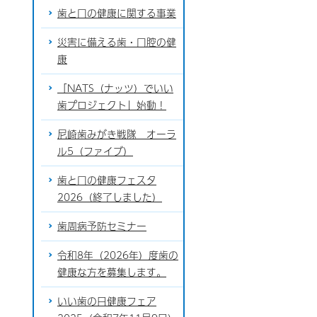
歯と口の健康に関する事業
災害に備える歯・口腔の健
康
「NATS（ナッツ）でいい
歯プロジェクト」始動！
尼崎歯みがき戦隊 オーラ
ル5（ファイブ）
歯と口の健康フェスタ
2026（終了しました）
歯周病予防セミナー
令和8年（2026年）度歯の
健康な方を募集します。
いい歯の日健康フェア