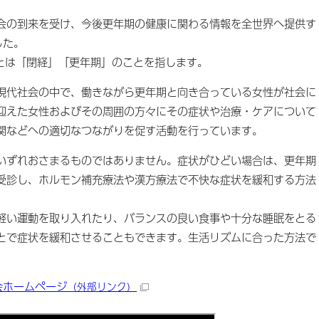
の到来を受け、今後更年期の健康に関わる情報を全世界へ提供す
した。
」とは「閉経」「更年期」のことを指します。
代社会の中で、働きながら更年期と向き合っている女性が社会に
迎えた女性およびその周囲の方々にその症状や治療・ケアについて
関などへの適切なつながりを促す活動を行っています。
ずれおさまるものではありません。症状がひどい場合は、更年期
受診し、ホルモン補充療法や漢方療法で不快な症状を緩和する方法
い運動を取り入れたり、バランスの良い食事や十分な睡眠をとる
とで症状を緩和させることもできます。生活リズムに合った方法で
会ホームページ
（外部リンク）