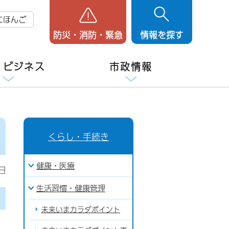
にほんご
防災・消防・緊急
情報を探す
・ビジネス
市政情報
くらし・手続き
健康・医療
日
生活習慣・健康管理
未来いまカラダポイント