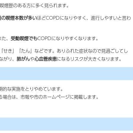
、喫煙歴のある方に多く見られます。
日の喫煙本数が多い
ほどCOPDになりやすく、進行しやすいと言わ
また、
受動喫煙でも
COPDになりやすくなります。
」「せき」「たん」などです。ありふれた症状なので見過ごしてし
ながり、
肺がん
や
心血管疾患
になるリスクが大きくなります。
期的な実施をとりやめています。
る場合は、市報や市のホームページに掲載します。