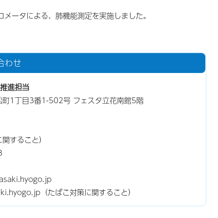
ロメータによる、肺機能測定を実施しました。
合わせ
推進担当
松町1丁目3番1-502号 フェスタ立花南館5階
に関すること）
8
saki.hyogo.jp
gasaki.hyogo.jp（たばこ対策に関すること）