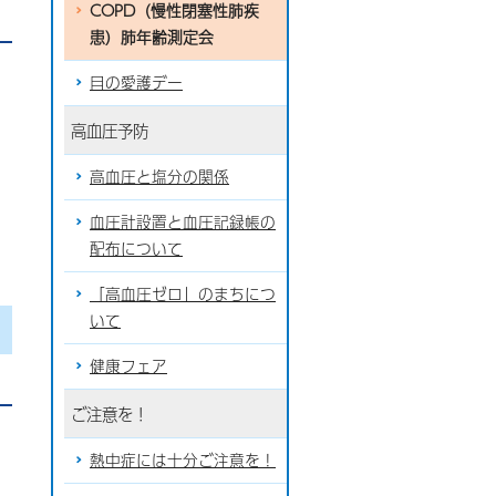
COPD（慢性閉塞性肺疾
患）肺年齢測定会
目の愛護デー
高血圧予防
高血圧と塩分の関係
血圧計設置と血圧記録帳の
配布について
「高血圧ゼロ」のまちにつ
いて
健康フェア
ご注意を！
熱中症には十分ご注意を！