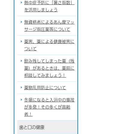
熱中症予防に「暑さ指数」
を活用しましょう
無資格者によるあん摩マッ
サージ指圧業等について
薬害、薬による健康被害に
ついて
飲み残してしまった薬（残
薬）があるときは、薬局に
相談してみましょう！
薬物乱用防止について
冬場になると入浴中の事故
が多発！その多くが高齢
者！
歯と口の健康