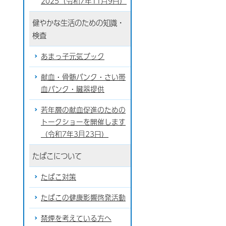
2025（令和7年11月9日）
健やかな生活のための知識・
検査
あまっ子元気ブック
献血・骨髄バンク・さい帯
血バンク・臓器提供
若年層の献血促進のための
トークショーを開催します
（令和7年3月23日）
たばこについて
たばこ対策
たばこの健康影響啓発活動
禁煙を考えている方へ