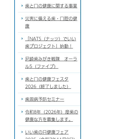
歯と口の健康に関する事業
災害に備える歯・口腔の健
康
「NATS（ナッツ）でいい
歯プロジェクト」始動！
尼崎歯みがき戦隊 オーラ
ル5（ファイブ）
歯と口の健康フェスタ
2026（終了しました）
歯周病予防セミナー
令和8年（2026年）度歯の
健康な方を募集します。
いい歯の日健康フェア