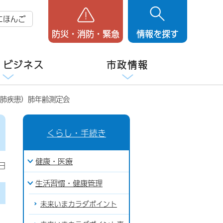
にほんご
防災・消防・緊急
情報を探す
・ビジネス
市政情報
性肺疾患）肺年齢測定会
くらし・手続き
健康・医療
日
生活習慣・健康管理
未来いまカラダポイント