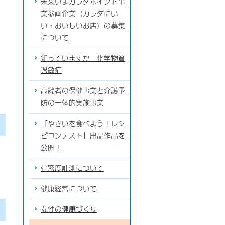
未来いまカラダポイント事
業参画企業（カラダにい
い・おいしいお店）の募集
について
知っていますか 化学物質
過敏症
高齢者の保健事業と介護予
防の一体的実施事業
「やさいを食べよう！レシ
ピコンテスト」出品作品を
公開！
骨密度計測について
健康経営について
女性の健康づくり