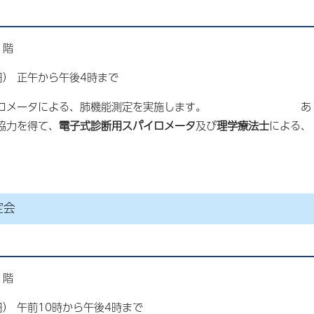
1階
） 正午から午後4時まで
スパイロメータによる、肺機能測定を実施します。 あ
協力を得て、
電子式診断用スパイロメータ
及び
理学療法士
による、
定会
1階
） 午前10時から午後4時まで