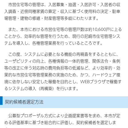
市営住宅等の管理は、入居募集・抽選・入居許可・入居者の収
入調査・近傍同種家賃の算定・収入に基づく使用料の決定・駐車
場管理・建物の修繕・財産管理等多岐にわたります。
また、本市における市営住宅等の管理戸数は約10,600戸に上る
ことから、効率的な管理を行うため、現行の尼崎市住宅管理シス
テムを導入し、各種管理業務を行っているところです。
この度、システムに必要となる機能の再精査をするとともに、
ユーザビリティの向上、各種情報の一体的管理、関係法令・条例
等の改正に伴う対応時の費用負担等の低減など、より効率的・効
果的な市営住宅等管理業務の実施のため、かつ、ハードウェア環
境に依存しない安定した稼働を目的とし、WEBブラウザで稼働す
るシステムの導入（再構築）を行います。
契約候補者選定方法
公募型プロポーザル方式により企画提案書等を求め、本市が定
める評価基準に基づき総合的に評価し、契約候補者を選定しま