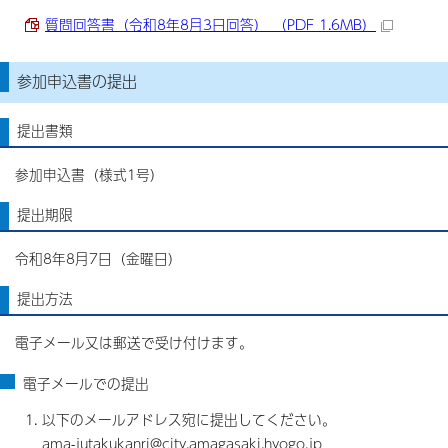
質問回答書（令和8年8月3日回答） （PDF 1.6MB）
参加申込書の提出
提出書類
参加申込書（様式1号）
提出期限
令和8年8月7日（金曜日）
提出方法
電子メール又は郵送で受け付けます。
電子メールでの提出
以下のメールアドレス宛に提出してください。
ama-jutakukanri@city.amagasaki.hyogo.jp