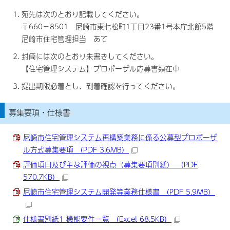
宛先は次のとおり記載してください。
〒660－8501 尼崎市東七松町1丁目23番1号本庁北館5階
尼崎市住宅管理担当 あて
封筒には次のとおり朱書きしてください。
【住宅管理システム】プロポーザル応募書類在中
提出期限必着とし、到着確認を行ってください。
募集要項・仕様書
尼崎市住宅管理システム再構築業務に係る公募型プロポーザ
ル方式募集要項 （PDF 3.6MB）
評価項目及び主な評価の視点（募集要項別紙） （PDF
570.7KB）
尼崎市住宅管理システム開発等業務仕様書 （PDF 5.9MB）
仕様書別紙1 機能要件一覧 （Excel 68.5KB）