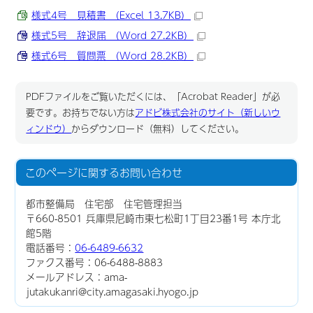
様式4号 見積書 （Excel 13.7KB）
様式5号 辞退届 （Word 27.2KB）
様式6号 質問票 （Word 28.2KB）
PDFファイルをご覧いただくには、「Acrobat Reader」が必
要です。お持ちでない方は
アドビ株式会社のサイト（新しいウ
ィンドウ）
からダウンロード（無料）してください。
このページに関する
お問い合わせ
都市整備局 住宅部 住宅管理担当
〒660-8501 兵庫県尼崎市東七松町1丁目23番1号 本庁北
館5階
電話番号：
06-6489-6632
ファクス番号：06-6488-8883
メールアドレス：ama-
jutakukanri@city.amagasaki.hyogo.jp