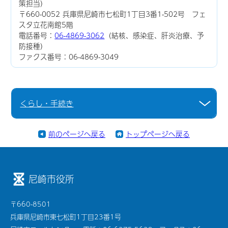
策担当）
〒660-0052 兵庫県尼崎市七松町1丁目3番1-502号 フェ
スタ立花南館5階
電話番号：
06-4869-3062
（結核、感染症、肝炎治療、予
防接種）
ファクス番号：06-4869-3049
くらし・手続き
前のページへ戻る
トップページへ戻る
尼崎市役所
〒660-8501
兵庫県尼崎市東七松町1丁目23番1号