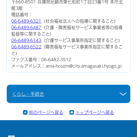
〒660-8501 兵庫県尼崎市東七松町1丁目23番1号 本庁北
館3階
電話番号：
06-6489-6321
（社会福祉法人への指導に関すること）
06-6489-6487
（介護・障害福祉サービス事業者等の指導
監督等に関すること）
06-6489-6143
（介護サービス事業所指定に関すること）
06-6489-6522
（障害福祉サービス事業所指定に関するこ
と）
ファクス番号：06-6482-3512
メールアドレス：ama-houzin@city.amagasaki.hyogo.jp
くらし・手続き
前のページへ戻る
トップページへ戻る