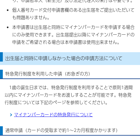
り、申請者本人（新生児）及び法定代理人の来庁は不要です。
個人番号カード交付申請書欄のある出生届をご提出いただいて
も問題ありません。
本申請書は出生届と同時にマイナンバーカードを申請する場合
にのみ使用できます。出生届提出以降にマイナンバーカードの
申請をご希望される場合は本申請書は使用出来ません。
出生届と同時に申請しなかった場合の申請方法について
特急発行制度を利用した申請（お急ぎの方）
1歳の誕生日までは、特急発行制度を利用することで原則1週間
以内にマイナンバーカードをお渡しすることが可能です。特急発
行制度については下記のページを参照してください。
マイナンバーカードの特急発行について
通常申請（カードの受取まで約1～2カ月程度かかります）