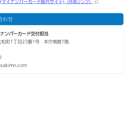
(マイナンバーカード総合サイト)
（外部リンク）
合わせ
ナンバーカード交付担当
東七松町1丁目23番1号 本庁南館1階
0
akimn.com