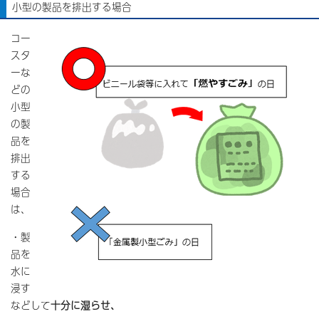
小型の製品を排出する場合
コー
スタ
ーな
どの
小型
の製
品を
排出
する
場合
は、
・製
品を
水に
浸す
などして
十分に湿らせ、