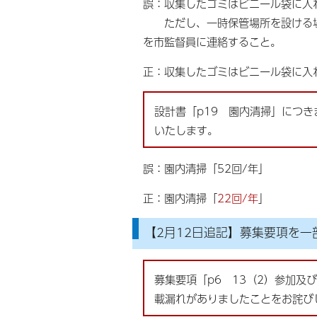
誤：収集したゴミはビニール袋に入
ただし、一時保管場所を設ける場
を市監督員に連絡すること。
正：収集したゴミはビニール袋に入
設計書「p19 園内清掃」につ
いたします。
誤：園内清掃「52回/年」
正：園内清掃「
22回/年
」
【2月12日追記】募集要項を一
募集要項「p6 13（2）参加
載漏れがありましたことをお詫び