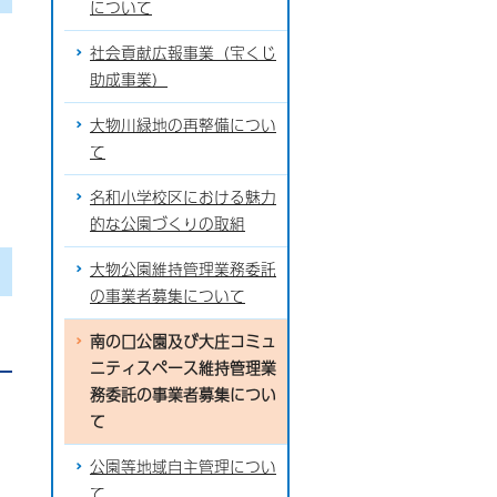
について
社会貢献広報事業（宝くじ
助成事業）
大物川緑地の再整備につい
て
名和小学校区における魅力
的な公園づくりの取組
大物公園維持管理業務委託
の事業者募集について
南の口公園及び大庄コミュ
ニティスペース維持管理業
務委託の事業者募集につい
て
公園等地域自主管理につい
て