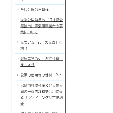
芦原公園の再整備
大物公園隣接地（旧社協会
館跡地）等活用事業者の募
集について
公式SNS「あまの公園」ご
紹介
遊具等でのやけどに注意し
ましょう
公園の使用等の受付、許可
尼崎市社協会館及び大物公
園の一体的な有効活用に係
るサウンディング型市場調
査