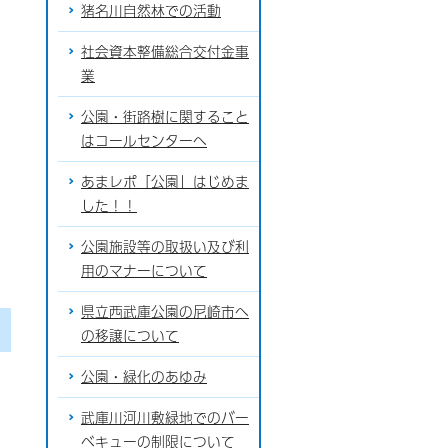
猪名川自然林での活動
社会資本整備総合交付金事
業
公園・街路樹に関すること
はコールセンターへ
あまレポ「公園」はじめま
した！！
公園施設等の取扱い及び利
用のマナーについて
県立西武庫公園の尼崎市へ
の移譲について
公園・緑化のあゆみ
武庫川河川敷緑地でのバー
ベキューの制限について