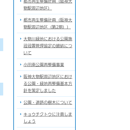
都市再生整備計画（阪神大
物駅周辺地区）
都市再生整備計画（阪神大
物駅周辺地区（第2期））
大物川緑地における公園施
設設置管理協定の締結につ
いて
小田南公園再整備事業
阪神大物駅周辺地区におけ
る公園・緑地再整備基本方
針を策定しました
公園・道路の樹木について
キョウチクトウに注意しま
しょう