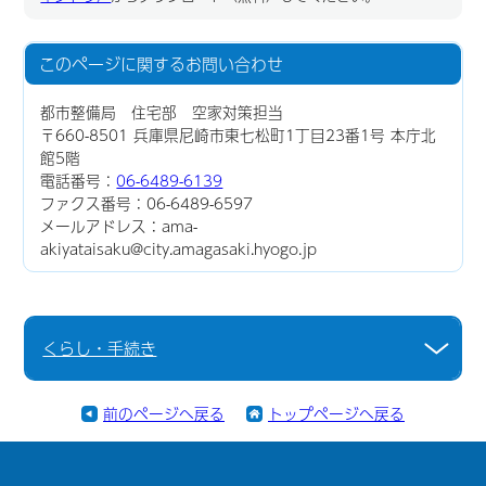
このページに関する
お問い合わせ
都市整備局 住宅部 空家対策担当
〒660-8501 兵庫県尼崎市東七松町1丁目23番1号 本庁北
館5階
電話番号：
06-6489-6139
ファクス番号：06-6489-6597
メールアドレス：ama-
akiyataisaku@city.amagasaki.hyogo.jp
くらし・手続き
前のページへ戻る
トップページへ戻る