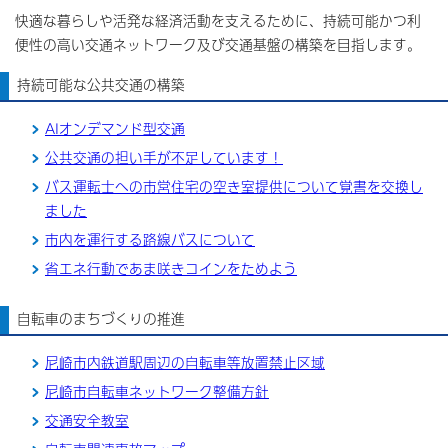
快適な暮らしや活発な経済活動を支えるために、持続可能かつ利
便性の高い交通ネットワーク及び交通基盤の構築を目指します。
持続可能な公共交通の構築
AIオンデマンド型交通
公共交通の担い手が不足しています！
バス運転士への市営住宅の空き室提供について覚書を交換し
ました
市内を運行する路線バスについて
省エネ行動であま咲きコインをためよう
自転車のまちづくりの推進
尼崎市内鉄道駅周辺の自転車等放置禁止区域
尼崎市自転車ネットワーク整備方針
交通安全教室