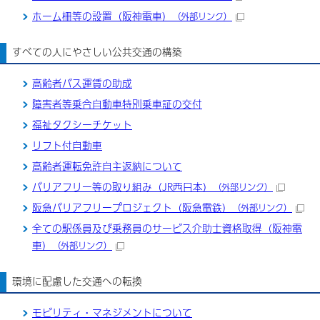
ホーム柵等の設置（阪神電車）
（外部リンク）
すべての人にやさしい公共交通の構築
高齢者バス運賃の助成
障害者等乗合自動車特別乗車証の交付
福祉タクシーチケット
リフト付自動車
高齢者運転免許自主返納について
バリアフリー等の取り組み（JR西日本）
（外部リンク）
阪急バリアフリープロジェクト（阪急電鉄）
（外部リンク）
全ての駅係員及び乗務員のサービス介助士資格取得（阪神電
車）
（外部リンク）
環境に配慮した交通への転換
モビリティ・マネジメントについて