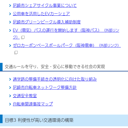
尼崎市シェアサイクル事業について
公用車を活用したEVカーシェア
尼崎市グリーンビークル導入補助制度
EV（電気）バスの運行を開始します（阪神バス）
（外部リン
ク）
ゼロカーボンベースボールパーク（阪神電車）
（外部リンク）
交通ルールを守り、安全・安心に移動できる社会の実現
通学路の整備手続きの透明化に向けた取り組み
尼崎市自転車ネットワーク整備方針
交通安全教室
自転車関連事故マップ
目標3 利便性が高い交通環境の構築