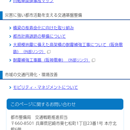
自転車関連事故マップ
災害に強い都市活動を支える交通基盤整備
橋梁の長寿命化に向けた取り組み
都市計画道路の整備について
大規模地震に備えた高架橋の耐震補強工事について（阪急電
鉄）
（外部リンク）
耐震補強工事篇（阪神電車）
（外部リンク）
市域の交通円滑化・環境改善
モビリティ・マネジメントについて
このページに関する
お問い合わせ
都市整備局 交通戦略推進担当
〒660-8501 兵庫県尼崎市東七松町1丁目23番1号 本庁北
館6階