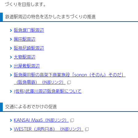
づくりを目指します。
鉄道駅周辺の特色を活かしたまちづくりの推進
阪急塚口駅周辺
園田駅周辺
阪神尼崎駅周辺
大物駅周辺
出屋敷駅周辺
阪急園田駅の高架下商業施設「sonon（そのん）そのだ」
（阪急電鉄）
（外部リンク）
(仮称)武庫川周辺阪急新駅について
交通によるおでかけの促進
KANSAI MaaS
（外部リンク）
WESTER（JR西日本）
（外部リンク）