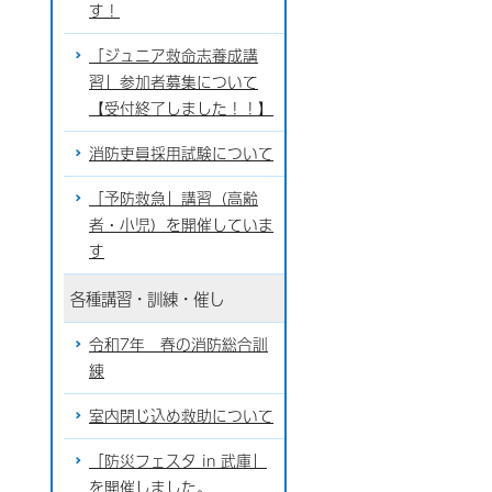
す！
「ジュニア救命志養成講
習」参加者募集について
【受付終了しました！！】
消防吏員採用試験について
「予防救急」講習（高齢
者・小児）を開催していま
す
各種講習・訓練・催し
令和7年 春の消防総合訓
練
室内閉じ込め救助について
「防災フェスタ in 武庫」
を開催しました。