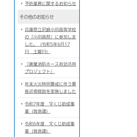
予防業務に関するお知らせ
その他のお知らせ
兵庫県立尼崎小田高等学校
の『小田高祭』に参加しま
した。（令和5年6月17
日 土曜日）
『廃棄消防ホース有効活用
プロジェクト』
年末火災特別警戒に伴う署
長巡視督励を実施しました
令和7年度 宝くじ助成事
業（救急課）
令和6年度 宝くじ助成事
業（救急課）