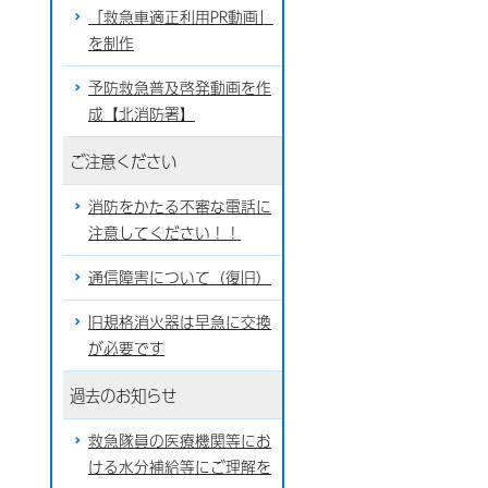
「救急車適正利用PR動画」
を制作
予防救急普及啓発動画を作
成【北消防署】
ご注意ください
消防をかたる不審な電話に
注意してください！！
通信障害について（復旧）
旧規格消火器は早急に交換
が必要です
過去のお知らせ
救急隊員の医療機関等にお
ける水分補給等にご理解を