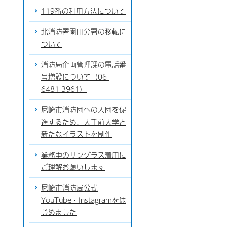
119番の利用方法について
北消防署園田分署の移転に
ついて
消防局企画管理課の電話番
号増設について（06-
6481-3961）
尼崎市消防団への入団を促
進するため、大手前大学と
新たなイラストを制作
業務中のサングラス着用に
ご理解お願いします
尼崎市消防局公式
YouTube・Instagramをは
じめました