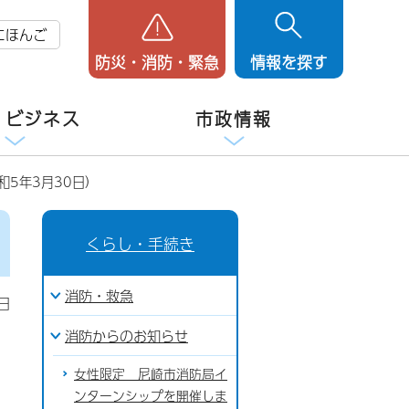
にほんご
防災・消防・緊急
情報を探す
・ビジネス
市政情報
和5年3月30日）
くらし・手続き
消防・救急
日
消防からのお知らせ
女性限定 尼崎市消防局イ
ンターンシップを開催しま