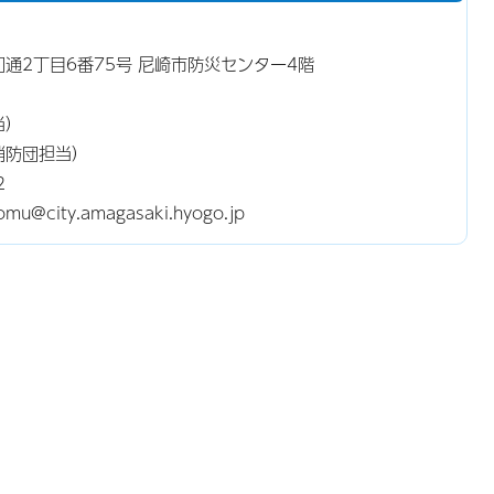
昭和通2丁目6番75号 尼崎市防災センター4階
当）
消防団担当）
2
@city.amagasaki.hyogo.jp