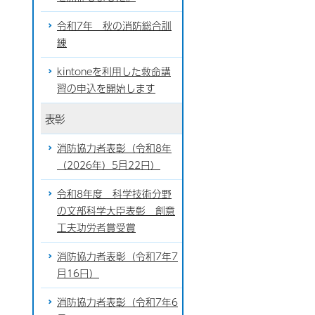
令和7年 秋の消防総合訓
練
kintoneを利用した救命講
習の申込を開始します
表彰
消防協力者表彰（令和8年
（2026年）5月22日）
令和8年度 科学技術分野
の文部科学大臣表彰 創意
工夫功労者賞受賞
消防協力者表彰（令和7年7
月16日）
消防協力者表彰（令和7年6