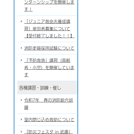
ンターンシップを開催しま
す！
「ジュニア救命志養成講
習」参加者募集について
【受付終了しました！！】
消防吏員採用試験について
「予防救急」講習（高齢
者・小児）を開催していま
す
各種講習・訓練・催し
令和7年 春の消防総合訓
練
室内閉じ込め救助について
「防災フェスタ in 武庫」