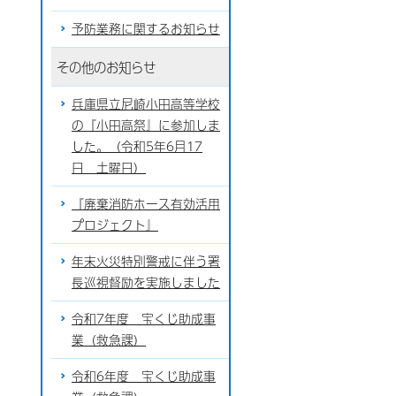
予防業務に関するお知らせ
その他のお知らせ
兵庫県立尼崎小田高等学校
の『小田高祭』に参加しま
した。（令和5年6月17
日 土曜日）
『廃棄消防ホース有効活用
プロジェクト』
年末火災特別警戒に伴う署
長巡視督励を実施しました
令和7年度 宝くじ助成事
業（救急課）
令和6年度 宝くじ助成事