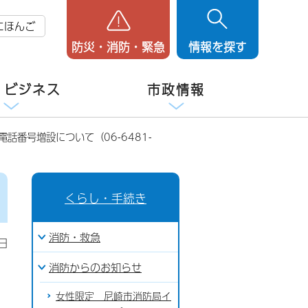
にほんご
防災・消防・緊急
情報を探す
・ビジネス
市政情報
話番号増設について（06-6481-
くらし・手続き
消防・救急
日
消防からのお知らせ
女性限定 尼崎市消防局イ