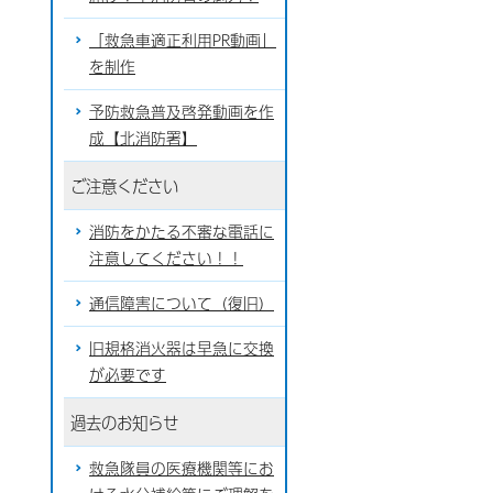
「救急車適正利用PR動画」
を制作
予防救急普及啓発動画を作
成【北消防署】
ご注意ください
消防をかたる不審な電話に
注意してください！！
通信障害について（復旧）
旧規格消火器は早急に交換
が必要です
過去のお知らせ
救急隊員の医療機関等にお