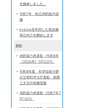
を開催しました。
令和7年 秋の消防総合訓
練
kintoneを利用した救命講
習の申込を開始します
表彰
消防協力者表彰（令和8年
（2026年）5月22日）
令和8年度 科学技術分野
の文部科学大臣表彰 創意
工夫功労者賞受賞
消防協力者表彰（令和7年7
月16日）