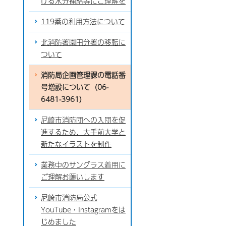
ける水分補給等にご理解を
119番の利用方法について
北消防署園田分署の移転に
ついて
消防局企画管理課の電話番
号増設について（06-
6481-3961）
尼崎市消防団への入団を促
進するため、大手前大学と
新たなイラストを制作
業務中のサングラス着用に
ご理解お願いします
尼崎市消防局公式
YouTube・Instagramをは
じめました