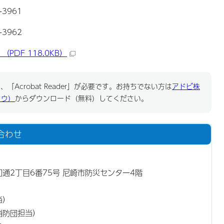
3961
3962
DF 118.0KB）
「Acrobat Reader」が必要です。お持ちでない方は
アドビ株
ドウ）
からダウンロード（無料）してください。
合わせ
昭和通2丁目6番75号 尼崎市防災センター4階
当）
消防団担当）