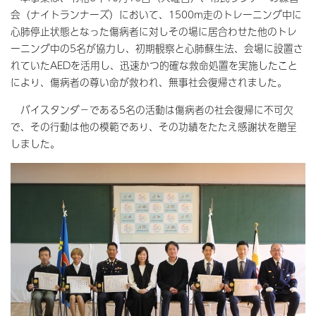
会（ナイトランナーズ）において、1500m走のトレーニング中に
心肺停止状態となった傷病者に対しその場に居合わせた他のトレ
ーニング中の5名が協力し、初期観察と心肺蘇生法、会場に設置さ
れていたAEDを活用し、迅速かつ的確な救命処置を実施したこと
により、傷病者の尊い命が救われ、無事社会復帰されました。
バイスタンダ－である5名の活動は傷病者の社会復帰に不可欠
で、その行動は他の模範であり、その功績をたたえ感謝状を贈呈
しました。