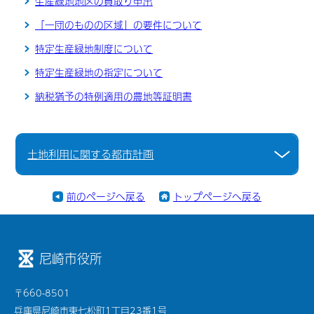
生産緑地地区の買取り申出
「一団のものの区域」の要件について
特定生産緑地制度について
特定生産緑地の指定について
納税猶予の特例適用の農地等証明書
土地利用に関する都市計画
前のページへ戻る
トップページへ戻る
尼崎市役所
〒660-8501
兵庫県尼崎市東七松町1丁目23番1号