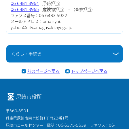
06-6481-3964
（予防担当）
06-6481-3965
（危険物担当）・（査察担当）
ファクス番号：06-6483-5022
メールアドレス：ama-syou-
yobou@city.amagasaki.hyogo.jp
くらし・手続き
前のページへ戻る
トップページへ戻る
尼崎市役所
〒660-8501
兵庫県尼崎市東七松町1丁目23番1号
尼崎市コールセンター 電話：06-6375-5639 ファクス：06-