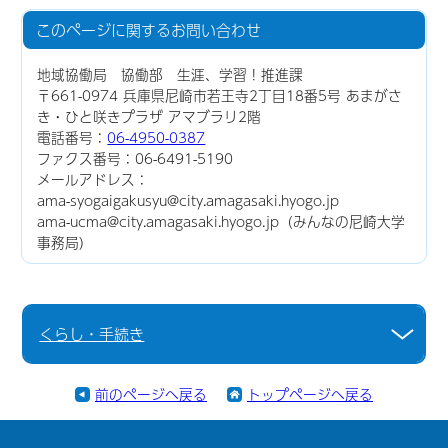
このページに関する
お問い合わせ
地域協働局 協働部 生涯、学習！推進課
〒661-0974 兵庫県尼崎市若王寺2丁目18番5号 あまがさ
き・ひと咲きプラザ アマブラリ2階
電話番号：
06-4950-0387
ファクス番号：06-6491-5190
メールアドレス：
ama-syogaigakusyu@city.amagasaki.hyogo.jp
ama-ucma@city.amagasaki.hyogo.jp（みんなの尼崎大学
事務局）
くらし・手続き
前のページへ戻る
トップページへ戻る