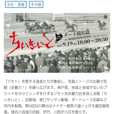
文化・芸術
その他
「ジモト」を愛する強者たちが集結し、写真とトークの応酬で死
闘（非暴力！）を繰り広げます。神戸発、地域と地域が互いのプ
ライドをかけてシノギをけずるジモト系非暴力抗争頂上決戦「ち
いきいと」。尼崎城、塚口サンサン劇場、ボートレース尼崎など
市内を転戦。第6回目の舞台はナイター競馬で盛り上がる園田競馬
場。猪名川流域の尼崎、伊丹、川西が火花を散らす。