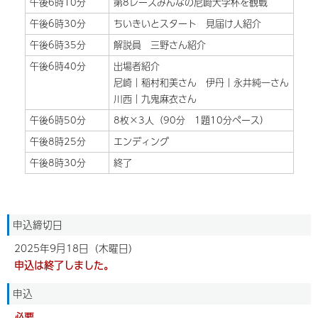
午後6時10分
第8レースみんなの尼崎大学杯を観戦
午後6時30分
ちいきいとスタート 見届け人紹介
午後6時35分
解説員 三野さん紹介
午後6時40分
出場者紹介
尼崎｜稲村和美さん 伊丹｜永井純一さん
川西｜九鬼麻衣さん
午後6時50分
8枚×3人（90分 1題10分ペース）
午後8時25分
エンディング
午後8時30分
終了
申込締切日
2025年9月18日（木曜日）
申込は終了しました。
申込
必要