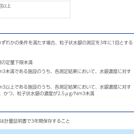
回以上
いずれかの条件を満たす場合、粒子状水銀の測定を3年に1回とする
銀の定量下限未満
Nm3未満である施設のうち、各測定結果において、水銀濃度に対す
Nm3以上である施設のうち、各測定結果において、水銀濃度に対す
かつ、粒子状水銀の濃度が2.5μg/Nm3未満
又は計量証明書で3年間保存すること