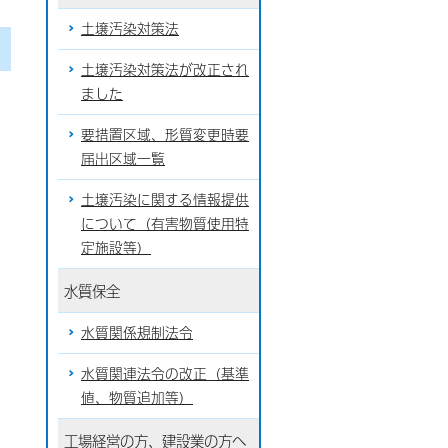
土壌汚染対策法
土壌汚染対策法が改正され
ました
要措置区域、形質変更時要
届出区域一覧
土壌汚染に関する情報提供
について（有害物質使用特
定施設等）
水質保全
水質関係規制法令
水質関連法令の改正（基準
値、物質追加等）
工場経営の方、建設業の方へ