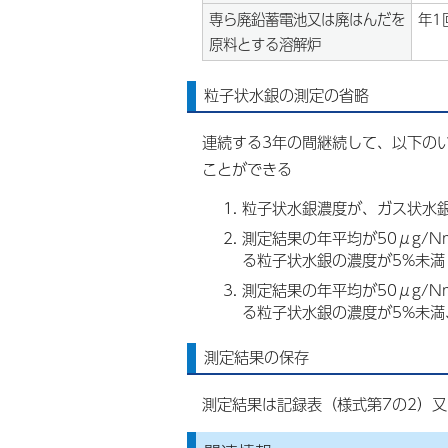
専ら廃鉛蓄電池又は廃はんだを
年1
原料とする溶解炉
粒子状水銀の測定の省略
連続する3年の間継続して、以下の
ことができる
粒子状水銀濃度が、ガス状水
測定結果の年平均が50μg/
る粒子状水銀の濃度が5%未満
測定結果の年平均が50μg/
る粒子状水銀の濃度が5%未満、
測定結果の保存
測定結果は記録表（様式第7の2）