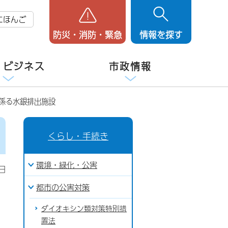
にほんご
防災・消防・緊急
情報を探す
・ビジネス
市政情報
係る水銀排出施設
くらし・手続き
環境・緑化・公害
日
都市の公害対策
ダイオキシン類対策特別措
置法