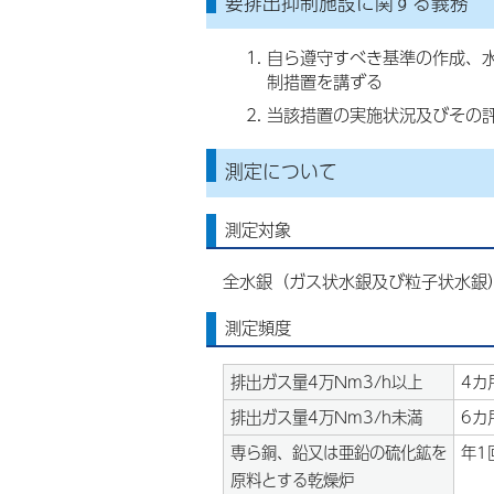
要排出抑制施設に関する義務
自ら遵守すべき基準の作成、
制措置を講ずる
当該措置の実施状況及びその
測定について
測定対象
全水銀（ガス状水銀及び粒子状水銀
測定頻度
排出ガス量4万Nm3/h以上
4カ
排出ガス量4万Nm3/h未満
6カ
専ら銅、鉛又は亜鉛の硫化鉱を
年1
原料とする乾燥炉