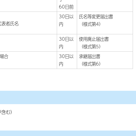
60日前
30日以
氏名等変更届出書
代表者氏名
内
（様式第4）
30日以
使用廃止届出書
内
（様式第5）
場合
30日以
承継届出書
内
（様式第6）
炉含む）