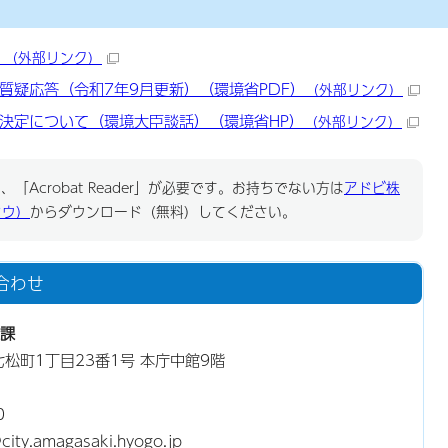
）
（外部リンク）
質疑応答（令和7年9月更新）（環境省PDF）
（外部リンク）
決定について（環境大臣談話）（環境省HP）
（外部リンク）
「Acrobat Reader」が必要です。お持ちでない方は
アドビ株
ドウ）
からダウンロード（無料）してください。
合わせ
課
東七松町1丁目23番1号 本庁中館9階
0
y.amagasaki.hyogo.jp