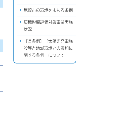
尼崎市の環境をまもる条例
環境影響評価対象事業実施
状況
【県条例】「太陽光発電施
設等と地域環境との調和に
関する条例」について