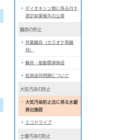
ダイオキシン類に係る自主
測定結果報告の公表
騒音の防止
営業騒音（カラオケ等騒
音）
騒音・振動関連施設
低周波音問題について
大気汚染の防止
大気汚染防止法に係る水銀
排出施設
エコドライブ
土壌汚染の防止