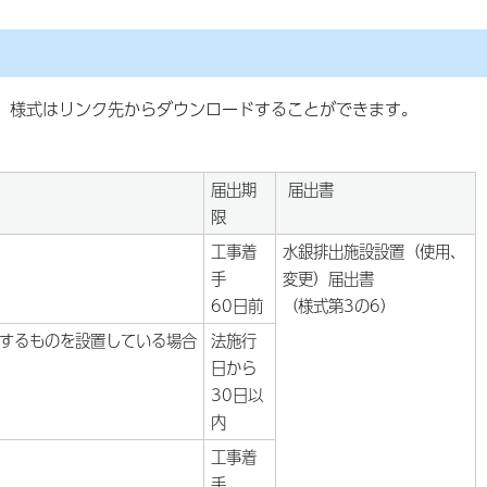
。様式はリンク先からダウンロードすることができます。
届出期
届出書
限
工事着
水銀排出施設設置（使用、
手
変更）届出書
60日前
（様式第3の6）
するものを設置している場合
法施行
日から
30日以
内
工事着
手