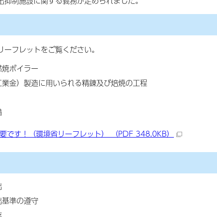
出抑制施設に関する義務が定められました。
リーフレットをご覧ください。
燃焼ボイラー
工業金）製造に用いられる精錬及び焙焼の工程
備
です！（環境省リーフレット） （PDF 348.0KB）
出
出基準の遵守
存