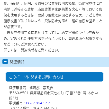
校、保育所、病院、公園等の公共施設内の植物、街路樹並びに住
宅地に近接する農地（市民農園や家庭菜園を含む）等において農
薬を使用するときは、農薬の飛散を原因とする住民、子ども等の
健康被害が生じないよう、飛散防止対策の一層の徹底を図ること
が必要です。
農薬を使用するにあたりましては、必ず容器のラベルを確か
め、定められた使用方法を守るようにし、周辺環境へ配慮をする
など十分にご注意ください。
詳しくは、関連情報をご覧ください。
関連情報
このページに関する
お問い合わせ
経済環境局 経済部 農政課
〒660-8501 兵庫県尼崎市東七松町1丁目23番1号 本庁中
館5階
電話番号：
06-6489-6542
ファクス番号：06-6489-6790