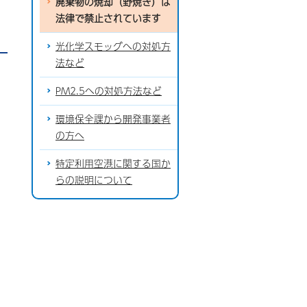
廃棄物の焼却（野焼き）は
法律で禁止されています
光化学スモッグへの対処方
法など
PM2.5への対処方法など
環境保全課から開発事業者
の方へ
特定利用空港に関する国か
らの説明について