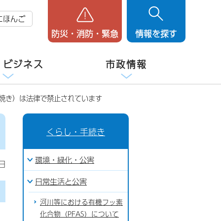
にほんご
防災・消防・緊急
情報を探す
・ビジネス
市政情報
野焼き）は法律で禁止されています
くらし・手続き
環境・緑化・公害
日
日常生活と公害
河川等における有機フッ素
化合物（PFAS）について