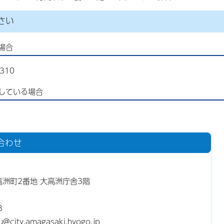
さい
場合
310
している場合
合わせ
大高洲町2番地 大高洲庁舎3階
3
ty.amagasaki.hyogo.jp