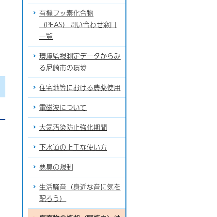
有機フッ素化合物
（PFAS）問い合わせ窓口
一覧
環境監視測定データからみ
る尼崎市の環境
住宅地等における農薬使用
電磁波について
大気汚染防止強化期間
下水道の上手な使い方
悪臭の規制
生活騒音（身近な音に気を
配ろう）