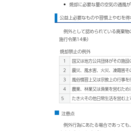
焼却に必要な量の空気の通風が
公益上必要なものや習慣上やむを得
例外として認められている廃棄物の
施行令第14条）
焼却禁止の例外
1
国又は地方公共団体がその施設
2
震災、風水害、火災、凍霜害そ
3
風俗慣習上又は宗教上の行事を
4
農業、林業又は漁業を営むため
5
たき火その他日常生活を営む上
注意点
例外行為にあたる場合であっても、