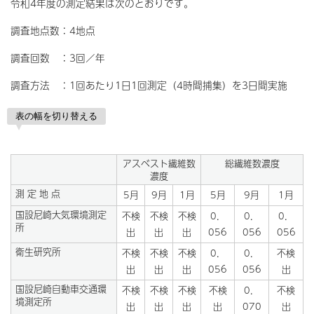
令和4年度の測定結果は次のとおりです。
調査地点数：4地点
調査回数 ：3回／年
調査方法 ：1回あたり1日1回測定（4時間捕集）を3日間実施
表の幅を切り替える
アスベスト繊維数
総繊維数濃度
濃度
測 定 地 点
5月
9月
1月
5月
9月
1月
国設尼崎大気環境測定
不検
不検
不検
0．
0．
0．
所
出
出
出
056
056
056
衛生研究所
不検
不検
不検
0．
0．
不検
出
出
出
056
056
出
国設尼崎自動車交通環
不検
不検
不検
不検
0．
不検
境測定所
出
出
出
出
070
出