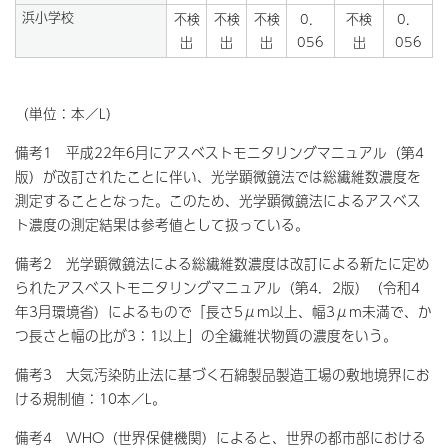
浜小学校
不検
不検
不検
0．
不検
0．
出
出
出
056
出
056
（単位：本／L）
備考1 平成22年6月にアスベストモニタリングマニュアル（第4
版）が改訂されたことに伴い、光学顕微鏡法では総繊維数濃度を
測定することとなった。このため、光学顕微鏡法によるアスベス
ト濃度の測定結果は参考値として扱っている。
備考2 光学顕微鏡法による総繊維数濃度は改訂による新たに定め
られたアスベストモニタリングマニュアル（第4．2版）（令和4
年3月環境省）によるもので「長さ5μm以上、幅3μm未満で、か
つ長さと幅の比が3：1以上」の全繊維状物質の濃度をいう。
備考3 大気汚染防止法に基づく石綿製品製造工場の敷地境界にお
ける規制値：10本／L。
備考4 WHO（世界保健機関）によると、世界の都市部における