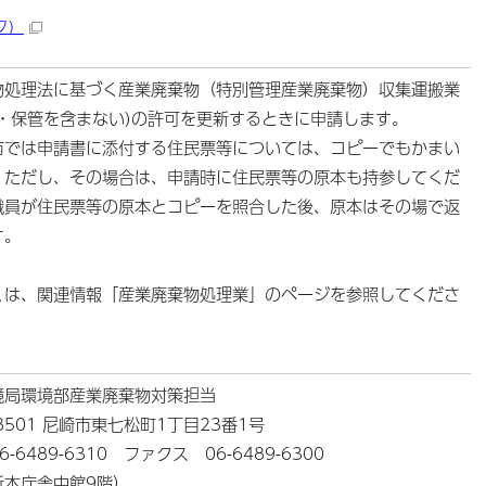
ク）
処理法に基づく産業廃棄物（特別管理産業廃棄物）収集運搬業
え・保管を含まない)の許可を更新するときに申請します。
では申請書に添付する住民票等については、コピーでもかまい
。ただし、その場合は、申請時に住民票等の原本も持参してくだ
職員が住民票等の原本とコピーを照合した後、原本はその場で返
す。
は、関連情報「産業廃棄物処理業」のページを参照してくださ
境局環境部産業廃棄物対策担当
-8501 尼崎市東七松町1丁目23番1号
-6489-6310 ファクス 06-6489-6300
所本庁舎中館9階）