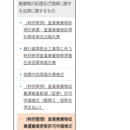
廃棄物の処理及び清掃に関す
る法律に関するもの
（特別管理）産業廃棄物処
理計画書・産業廃棄物処理
計画実施状況報告書
廃石綿等除去工事等に伴う
特別管理産業廃棄物管理責
任者設置等報告書
措置内容等報告書様式
（特別管理）産業廃棄物収
集運搬業新規（変更）許可
申請様式（積替え・保管を
含まない）
（特別管理）産業廃棄物収
集運搬業更新許可申請様式