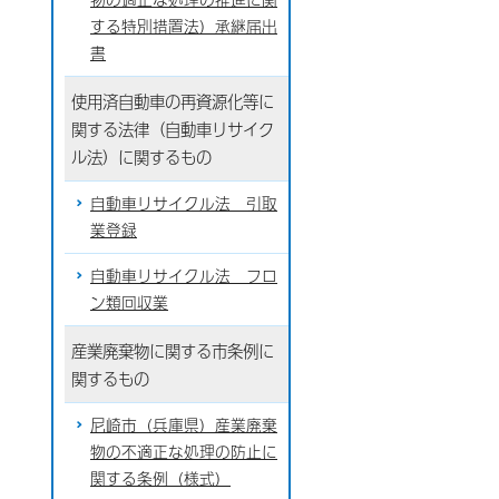
する特別措置法）承継届出
書
使用済自動車の再資源化等に
関する法律（自動車リサイク
ル法）に関するもの
自動車リサイクル法 引取
業登録
自動車リサイクル法 フロ
ン類回収業
産業廃棄物に関する市条例に
関するもの
尼崎市（兵庫県）産業廃棄
物の不適正な処理の防止に
関する条例（様式）