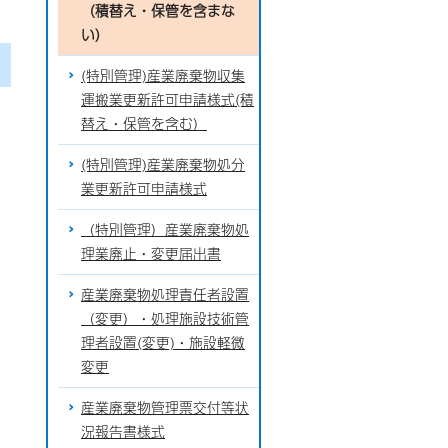
（積替え・保管を含まな
い）
(特別管理)産業廃棄物収集
運搬業更新許可申請様式(積
替え・保管を含む）
(特別管理)産業廃棄物処分
業更新許可申請様式
（特別管理）産業廃棄物処
理業廃止・変更届出書
産業廃棄物処理責任者設置
（変更）・処理施設技術管
理者設置(変更)・施設軽微
変更
産業廃棄物管理票交付等状
況報告書様式