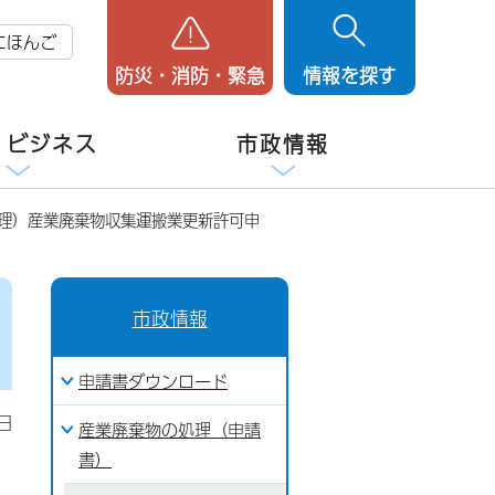
にほんご
防災・消防・緊急
情報を探す
・ビジネス
市政情報
管理）産業廃棄物収集運搬業更新許可申
市政情報
申請書ダウンロード
日
産業廃棄物の処理（申請
書）