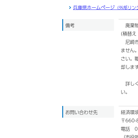
兵庫県ホームページ
（外部リン
備考
廃棄物
(積替
尼崎市
ません
さい。
却しま
詳しく
い。
お問い合わせ先
経済環
〒660
電話 06
（市役