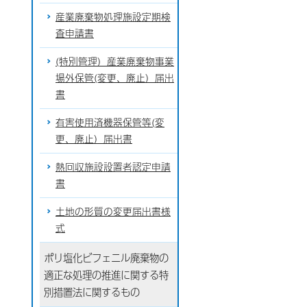
産業廃棄物処理施設定期検
査申請書
(特別管理）産業廃棄物事業
場外保管(変更、廃止）届出
書
有害使用済機器保管等(変
更、廃止）届出書
熱回収施設設置者認定申請
書
土地の形質の変更届出書様
式
ポリ塩化ビフェニル廃棄物の
適正な処理の推進に関する特
別措置法に関するもの