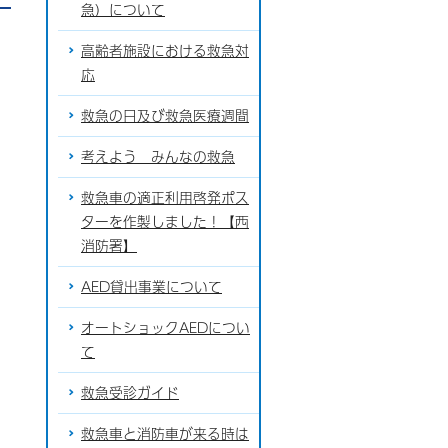
急）について
高齢者施設における救急対
応
救急の日及び救急医療週間
考えよう みんなの救急
救急車の適正利用啓発ポス
ターを作製しました！【西
消防署】
AED貸出事業について
オートショックAEDについ
て
救急受診ガイド
救急車と消防車が来る時は