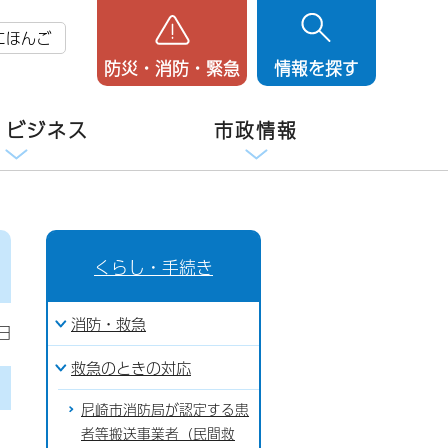
にほんご
防災・消防・緊急
情報を探す
・ビジネス
市政情報
くらし・手続き
消防・救急
日
救急のときの対応
尼崎市消防局が認定する患
者等搬送事業者（民間救