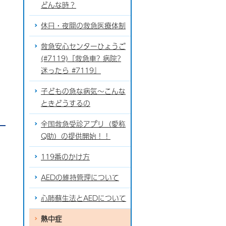
どんな時？
休日・夜間の救急医療体制
救急安心センターひょうご
(#7119)『救急車? 病院?
迷ったら #7119』
子どもの急な病気～こんな
ときどうするの
全国救急受診アプリ（愛称
Q助）の提供開始！！
119番のかけ方
AEDの維持管理について
心肺蘇生法とAEDについて
熱中症