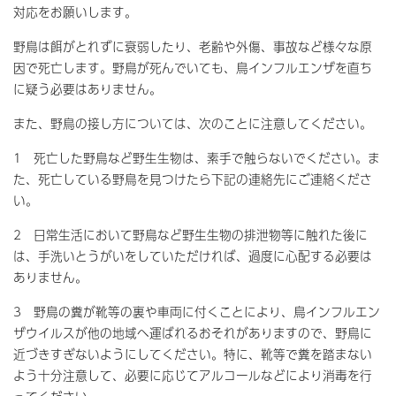
対応をお願いします。
野鳥は餌がとれずに衰弱したり、老齢や外傷、事故など様々な原
因で死亡します。野鳥が死んでいても、鳥インフルエンザを直ち
に疑う必要はありません。
また、野鳥の接し方については、次のことに注意してください。
1 死亡した野鳥など野生生物は、素手で触らないでください。ま
た、死亡している野鳥を見つけたら下記の連絡先にご連絡くださ
い。
2 日常生活において野鳥など野生生物の排泄物等に触れた後に
は、手洗いとうがいをしていただければ、過度に心配する必要は
ありません。
3 野鳥の糞が靴等の裏や車両に付くことにより、鳥インフルエン
ザウイルスが他の地域へ運ばれるおそれがありますので、野鳥に
近づきすぎないようにしてください。特に、靴等で糞を踏まない
よう十分注意して、必要に応じてアルコールなどにより消毒を行