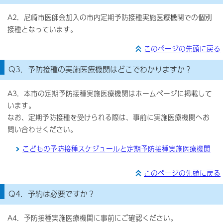
A2．尼崎市医師会加入の市内定期予防接種実施医療機関での個別
接種となっています。
このページの先頭に戻る
Q3．予防接種の実施医療機関はどこでわかりますか？
A3．本市の定期予防接種実施医療機関はホームページに掲載して
います。
なお、定期予防接種を受けられる際は、事前に実施医療機関へお
問い合わせください。
こどもの予防接種スケジュールと定期予防接種実施医療機関
このページの先頭に戻る
Q4．予約は必要ですか？
A4．予防接種実施医療機関に事前にご確認ください。