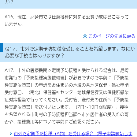
か？
A16．現在、尼崎市では任意接種に対する公費助成はおこなって
いません。
このページの先頭に戻る
Q17．市外で定期予防接種を受けることを希望します。なにか
必要な手続きはありますか？
A17．市外の医療機関で定期予防接種を受けられる場合は、尼崎
市発行の「予防接種実施依頼書」が必要ですので事前に「予防接
種実施依頼書」の申請をお住まいの地域の各地区保健・福祉申請
受付窓口、（南北）保健福祉センター地域保健課又は保健所感染
症対策担当で行ってください。受付後、送付先の住所へ「予防接
種実施依頼書」を送付いたします。（7日～10日間程度）。接種
を希望される市町村の予防接種担当課へ市外居住者の受入れの可
否や、接種費用等について事前にご確認ください。
市外で定期予防接種（A類）を受ける場合（電子申請開始しま