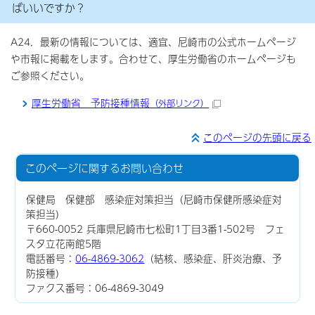
ばいいですか？
A24．最新の情報については、適宜、尼崎市の公式ホームページ
や市報に掲載をします。合わせて、厚生労働省のホームページも
ご参照ください。
厚生労働省 予防接種情報
（外部リンク）
このページの先頭に戻る
このページに関する
お問い合わせ
保健局 保健部 感染症対策担当（尼崎市保健所感染症対
策担当）
〒660-0052 兵庫県尼崎市七松町1丁目3番1-502号 フェ
スタ立花南館5階
電話番号：
06-4869-3062
（結核、感染症、肝炎治療、予
防接種）
ファクス番号：06-4869-3049