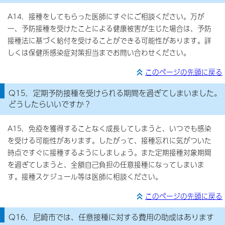
A14．接種をしてもらった医師にすぐにご相談ください。万が
一、予防接種を受けたことによる健康被害が生じた場合は、予防
接種法に基づく給付を受けることができる可能性があります。詳
しくは保健所感染症対策担当までお問い合わせください。
このページの先頭に戻る
Q15．定期予防接種を受けられる期間を過ぎてしまいました。
どうしたらいいですか？
A15．免疫を獲得することなく成長してしまうと、いつでも感染
を受ける可能性があります。したがって、接種忘れに気がついた
時点ですぐに接種するようにしましょう。また定期接種対象期間
を過ぎてしまうと、全額自己負担の任意接種になってしまいま
す。接種スケジュール等は医師に相談ください。
このページの先頭に戻る
Q16．尼崎市では、任意接種に対する費用の助成はあります