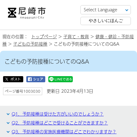
やさしいにほんご
現在の位置：
トップページ
>
子育て・教育
>
健康・健診・予防接
種
>
子どもの予防接種
> こどもの予防接種についてのQ&A
こどもの予防接種についてのQ&A
更新日 2023年4月13日
ページ番号1003030
Q1．予防接種は受けた方がいいのでしょうか？
Q2．予防接種はどこで受けることができますか？
Q3．予防接種の実施医療機関はどこでわかりますか？