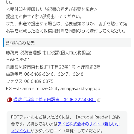
い。
＜受付印を押印した内訳書の控えが必要な場合＞
提出用と併せて計2部提出してください。
また、郵送で提出する場合は、必要書類のほか、切手を貼って宛
名等を記載した控え返信用封筒を同封のうえ送付してください。
お問い合わせ先
総務局 税務管理部 市民税課(個人市民税担当)
〒660-8501
兵庫県尼崎市東七松町1丁目23番1号 本庁南館2階
電話番号 06-6489-6246、6247、6248
ファクス 06-6489-6875
Eメール ama-siminzei@city.amagasaki.hyogo.jp
退職手当等に係る内訳書 （PDF 222.4KB）
PDFファイルをご覧いただくには、「Acrobat Reader」が必
要です。お持ちでない方は
アドビ株式会社のサイト（新しいウ
ィンドウ）
からダウンロード（無料）してください。