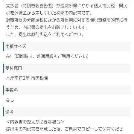
支払者（特別徴収義務者）が退職所得にかかる個人市民税・県民
税を退職金から差し引いた税額の内訳書です。
退職所得の分離課税にかかる所得割に対する課税事務を的確に行
うため、内訳書の提出をお願いしています。
また、提出は原則郵送をご利用ください。
用紙サイズ
A4（印刷時は、普通用紙をご利用ください）
受付窓口
本庁南館2階 市民税課
手数料
なし
備考
＜内訳書の控えが必要な場合＞
提出用の内訳書を記載した後、ご自身でコピーして保管くださ