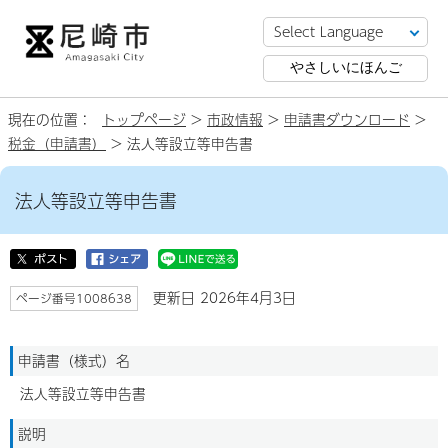
やさしいにほんご
現在の位置：
トップページ
>
市政情報
>
申請書ダウンロード
>
税金（申請書）
> 法人等設立等申告書
法人等設立等申告書
更新日 2026年4月3日
ページ番号1008638
申請書（様式）名
法人等設立等申告書
説明