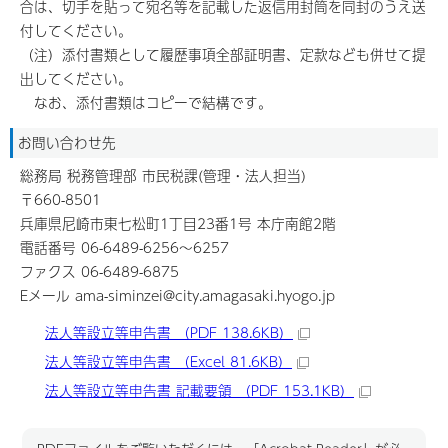
合は、切手を貼って宛名等を記載した返信用封筒を同封のうえ送
付してください。
（注）添付書類として履歴事項全部証明書、定款なども併せて提
出してください。
なお、添付書類はコピーで結構です。
お問い合わせ先
総務局 税務管理部 市民税課(管理・法人担当)
〒660-8501
兵庫県尼崎市東七松町1丁目23番1号 本庁南館2階
電話番号 06-6489-6256～6257
ファクス 06-6489-6875
Eメール ama-siminzei@city.amagasaki.hyogo.jp
法人等設立等申告書 （PDF 138.6KB）
法人等設立等申告書 （Excel 81.6KB）
法人等設立等申告書 記載要領 （PDF 153.1KB）