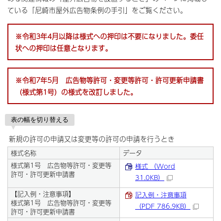
ている「尼崎市屋外広告物条例の手引」をご覧ください。
※令和3年4月以降は様式への押印は不要になりました。
委任
状への押印は任意となります。
※令和7年5月 広告物等許可・変更等許可・許可更新申請書
（様式第1号）の様式を改訂しました。
表の幅を切り替える
新規の許可の申請又は変更等の許可の申請を行うとき
様式名称
データ
様式第1号 広告物等許可・変更等
様式 （Word
許可・許可更新申請書
31.0KB）
【記入例・注意事項】
記入例・注意事項
様式第1号 広告物等許可・変更等
（PDF 786.9KB）
許可・許可更新申請書