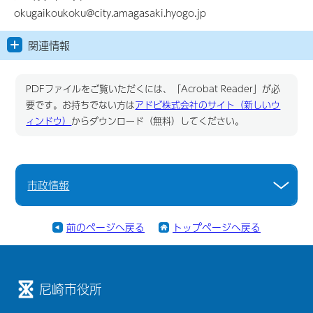
okugaikoukoku@city.amagasaki.hyogo.jp
関連情報
PDFファイルをご覧いただくには、「Acrobat Reader」が必
要です。お持ちでない方は
アドビ株式会社のサイト（新しいウ
ィンドウ）
からダウンロード（無料）してください。
市政情報
前のページへ戻る
トップページへ戻る
尼崎市役所