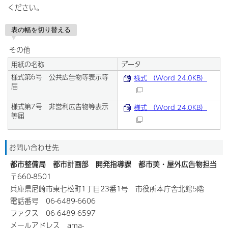
ください。
表の幅を切り替える
その他
用紙の名称
データ
様式第6号 公共広告物等表示等
様式 （Word 24.0KB）
届
様式第7号 非営利広告物等表示
様式 （Word 24.0KB）
等届
お問い合わせ先
都市整備局 都市計画部 開発指導課 都市美・屋外広告物担当
〒660-8501
兵庫県尼崎市東七松町1丁目23番1号 市役所本庁舎北館5階
電話番号 06-6489-6606
ファクス 06-6489-6597
メールアドレス ama-