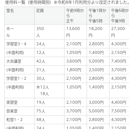
使用料一覧（使用時間別）※令和8年1月利用分より改定されました
室名
定員
午前9時か
午後1時か
午後6時か
ら
ら
ら
正午
午後5時
午後9時
ホー
350
13,600
18,200
27,300
ル
人
円
円
学習室3・4
24人
2,100円
2,800円
4,300円
(半面利用)
12人
1,050円
1,400円
2,150円
大会議室
42人
3,600円
5,000円
7,400円
(半面利用)
21人
1,800円
2,500円
3,700円
学習室1・2
30人
2,100円
2,800円
4,300円
(半面利用)
※12人
1,050円
1,400円
2,150円
18人
実習室
19人
2,100円
3,000円
4,400円
音楽室
75人
3,700円
5,000円
7,500円
和室1・2
48人
2,100円
2,800円
4,300円
(半面利用)
24人
1,050円
1,400円
2,150円