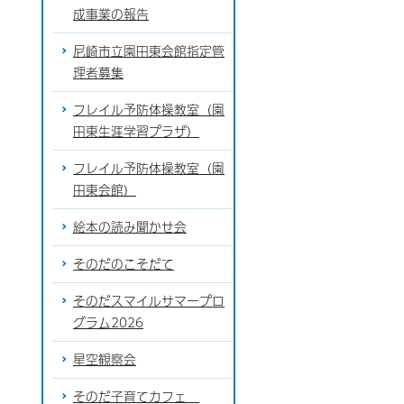
成事業の報告
尼崎市立園田東会館指定管
理者募集
フレイル予防体操教室（園
田東生涯学習プラザ）
フレイル予防体操教室（園
田東会館）
絵本の読み聞かせ会
そのだのこそだて
そのだスマイルサマープロ
グラム2026
星空観察会
そのだ子育てカフェ