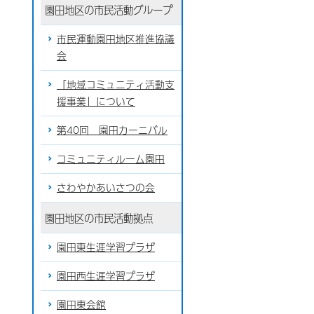
園田地区の市民活動グループ
市民運動園田地区推進協議
会
「地域コミュニティ活動支
援事業」について
第40回 園田カーニバル
コミュニティルーム園田
さわやかあいさつの会
園田地区の市民活動拠点
園田東生涯学習プラザ
園田西生涯学習プラザ
園田東会館