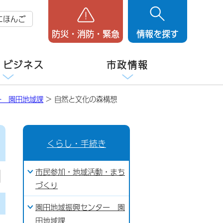
にほんご
防災・消防・緊急
情報を探す
・ビジネス
市政情報
ー 園田地域課
> 自然と文化の森構想
くらし・手続き
市民参加・地域活動・まち
づくり
園田地域振興センター 園
田地域課