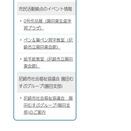
市民活動拠点のイベント情報
0号作品展（園田東生涯学
習プラザ）
ペン＆筆ペン習字教室（尼
崎市立園田東会館）
絵手紙教室（尼崎市立園田
東会館）
尼崎市社会福祉協議会 園田む
すぶグループ(園田支部)
尼崎市社会福祉協議会 園
田むすぶグループ(園田支
部)のご案内