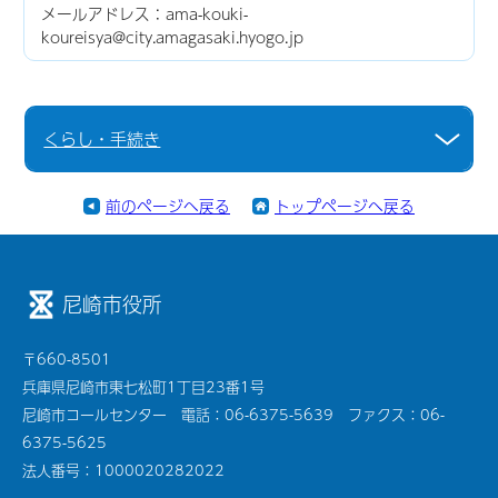
メールアドレス：ama-kouki-
koureisya@city.amagasaki.hyogo.jp
くらし・手続き
前のページへ戻る
トップページへ戻る
尼崎市役所
〒660-8501
兵庫県尼崎市東七松町1丁目23番1号
尼崎市コールセンター 電話：06-6375-5639 ファクス：06-
6375-5625
法人番号：1000020282022