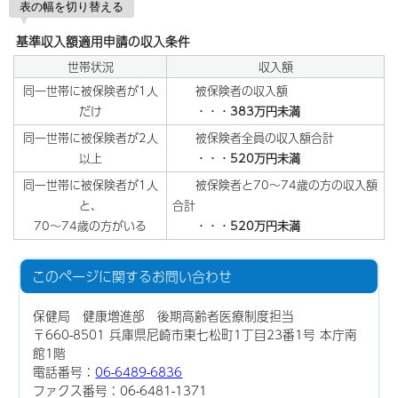
表の幅を切り替える
基準収入額適用申請の収入条件
世帯状況
収入額
同一世帯に被保険者が1人
被保険者の収入額
だけ
・・・
383万円未満
同一世帯に被保険者が2人
被保険者全員の収入額合計
以上
・・・
520万円未満
同一世帯に被保険者が1人
被保険者と70～74歳の方の収入額
と、
合計
70～74歳の方がいる
・・・
520万円未満
このページに関する
お問い合わせ
保健局 健康増進部 後期高齢者医療制度担当
〒660-8501 兵庫県尼崎市東七松町1丁目23番1号 本庁南
館1階
電話番号：
06-6489-6836
ファクス番号：06-6481-1371