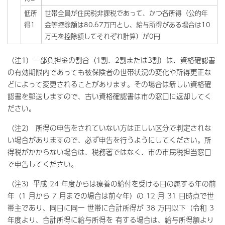
低所
世帯全員が住民税非課税であって、かつ各所得（公的年
得1
金等控除額は80.67万円とし、給与所得がある場合は10
万円を控除額してそれぞれ計算）が0円
（注1）一部負担金の割合（1割、2割または3割）は、資格確認書
の有効期限内であっても被保険者の世帯状況の変化や所得更正な
どによって変更されることがあります。その場合は新しい資格確
認書を郵送しますので、古い資格確認書は市の窓口に返却してく
ださい。
（注2） 所得の申告をされていない方は正しい区分で判定されな
い場合がありますので、必ず申告を行うようにしてください。所
得税がかからない場合は、税務署ではなく、市の市民税担当窓口
で申告してください。
（注3）平成 24 年度からは療養の給付を受ける日の属する年の前
年（1 月から 7 月までの場合は前々年）の 12 月 31 日時点で世
帯主であり、同日に同一 世帯に合計所得が 38 万円以下（令和 3
年度より、合計所得に給与所得を 有する場合は、給与所得額より