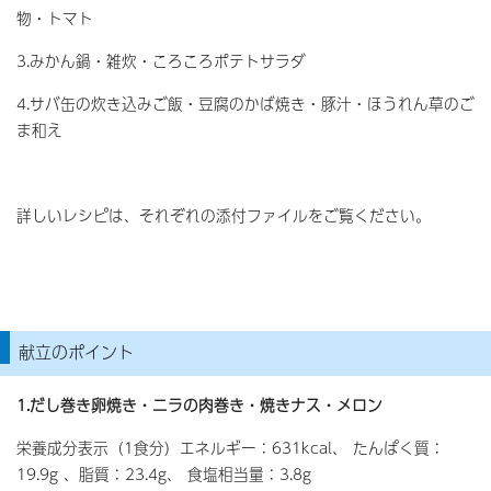
物・トマト
3.みかん鍋・雑炊・ころころポテトサラダ
4.サバ缶の炊き込みご飯・豆腐のかば焼き・豚汁・ほうれん草のご
ま和え
詳しいレシピは、それぞれの添付ファイルをご覧ください。
献立のポイント
1.だし巻き卵焼き・ニラの肉巻き・焼きナス・メロン
栄養成分表示（1食分）エネルギー：631kcal、 たんぱく質：
19.9g 、脂質：23.4g、 食塩相当量：3.8g