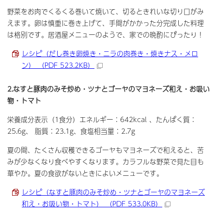
野菜をお肉でくるくる巻いて焼いて、切るときれいな切り口がみ
えます。卵は慎重に巻き上げて、手間がかかった分完成した料理
は格別です。居酒屋メニューのようで、家での晩酌にぴったり！
レシピ（だし巻き卵焼き・ニラの肉巻き・焼きナス・メロ
ン） （PDF 523.2KB）
2.なすと豚肉のみそ炒め・ツナとゴーヤのマヨネーズ和え・お吸い
物・トマト
栄養成分表示（1食分）エネルギー：642kcal 、たんぱく質：
25.6g、 脂質：23.1g、食塩相当量：2.7g
夏の間、たくさん収穫できるゴーヤもマヨネーズで和えると、苦
みが少なくなり食べやすくなります。カラフルな野菜で見た目も
華やか。夏の食欲がないときによいメニューです。
レシピ（なすと豚肉のみそ炒め・ツナとゴーヤのマヨネーズ
和え・お吸い物・トマト） （PDF 533.0KB）