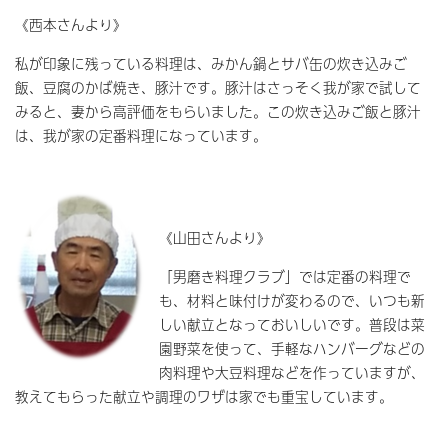
《西本さんより》
私が印象に残っている料理は、みかん鍋とサバ缶の炊き込みご
飯、豆腐のかば焼き、豚汁です。豚汁はさっそく我が家で試して
みると、妻から高評価をもらいました。この炊き込みご飯と豚汁
は、我が家の定番料理になっています。
《山田さんより》
「男磨き料理クラブ」では定番の料理で
も、材料と味付けが変わるので、いつも新
しい献立となっておいしいです。普段は菜
園野菜を使って、手軽なハンバーグなどの
肉料理や大豆料理などを作っていますが、
教えてもらった献立や調理のワザは家でも重宝しています。