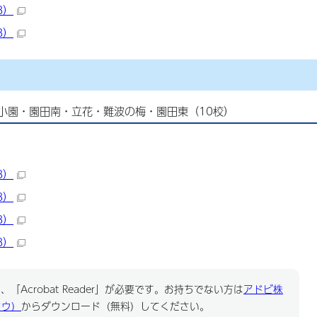
B）
B）
小園・園田南・立花・難波の梅・園田東（10校）
B）
B）
B）
B）
「Acrobat Reader」が必要です。お持ちでない方は
アドビ株
ドウ）
からダウンロード（無料）してください。