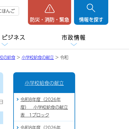
にほんご
防災・消防・緊急
情報を探す
・ビジネス
市政情報
校の給食
>
小学校給食の献立
> 令和
小学校給食の献立
令和8年度（2026年
日
度） 小学校給食の献立
表 1ブロック
令和8年度（2026年