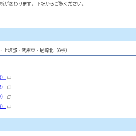
場所が変わります。下記からご覧ください。
・上坂部・武庫東・尼崎北（8校）
B）
B）
B）
B）