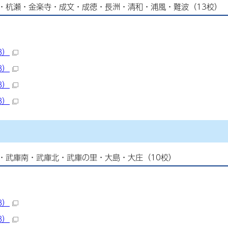
・杭瀬・金楽寺・成文・成徳・長洲・清和・浦風・難波（13校）
B）
B）
B）
B）
・武庫南・武庫北・武庫の里・大島・大庄（10校）
B）
B）