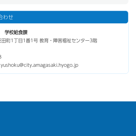
合わせ
 学校給食課
三反田町1丁目1番1号 教育・障害福祉センター3階
8
hoku@city.amagasaki.hyogo.jp