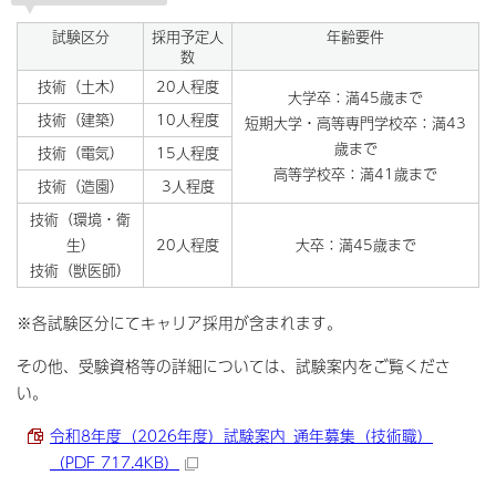
試験区分
採用予定人
年齢要件
数
技術（土木）
20人程度
大学卒：満45歳まで
技術（建築）
10人程度
短期大学・高等専門学校卒：満43
歳まで
技術（電気）
15人程度
高等学校卒：満41歳まで
技術（造園）
3人程度
技術（環境・衛
生）
20人程度
大卒：満45歳まで
技術（獣医師）
※各試験区分にてキャリア採用が含まれます。
その他、受験資格等の詳細については、試験案内をご覧くださ
い。
令和8年度（2026年度）試験案内_通年募集（技術職）
（PDF 717.4KB）