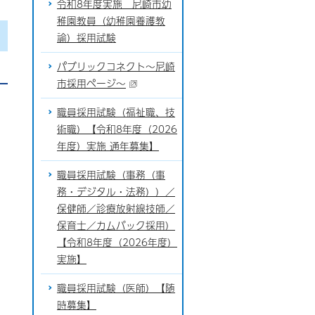
令和8年度実施 尼崎市幼
稚園教員（幼稚園養護教
諭）採用試験
パブリックコネクト～尼崎
市採用ページ～
職員採用試験（福祉職、技
術職）【令和8年度（2026
年度）実施 通年募集】
職員採用試験（事務（事
務・デジタル・法務））／
保健師／診療放射線技師／
保育士／カムバック採用）
【令和8年度（2026年度）
実施】
職員採用試験（医師）【随
時募集】