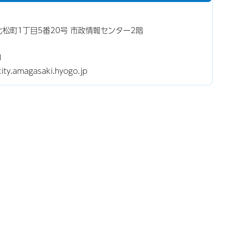
東七松町1丁目5番20号 市政情報センター2階
1
.amagasaki.hyogo.jp