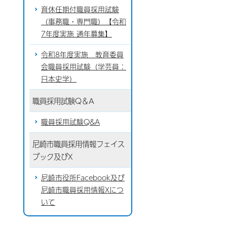
育休任期付職員採用試験
（事務職・専門職）【令和
7年度実施 通年募集】
令和8年度実施 教育委員
会職員採用試験（学芸員：
日本史学）
職員採用試験Q＆A
職員採用試験Q&A
尼崎市職員採用情報フェイス
ブック及びX
尼崎市役所Facebook及び
尼崎市職員採用情報Xにつ
いて