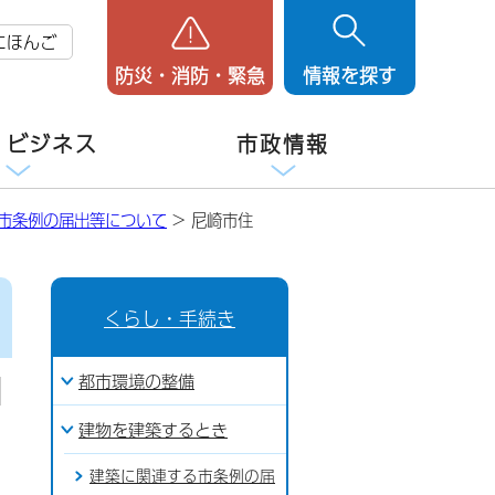
にほんご
防災・消防・緊急
情報を探す
・ビジネス
市政情報
市条例の届出等について
> 尼崎市住
くらし・手続き
都市環境の整備
建物を建築するとき
建築に関連する市条例の届