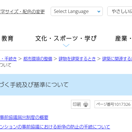
やさしい
文字サイズ・配色の変更
・教育
文化・スポーツ・学び
産業
し・手続き
>
都市環境の整備
>
建物を建築するとき
>
建築に関連する
ついて
づく手続及び基準について
印刷
ページ番号1017326
事前協議届出制度の概要
ンションの事前協議における紛争の防止の手続について