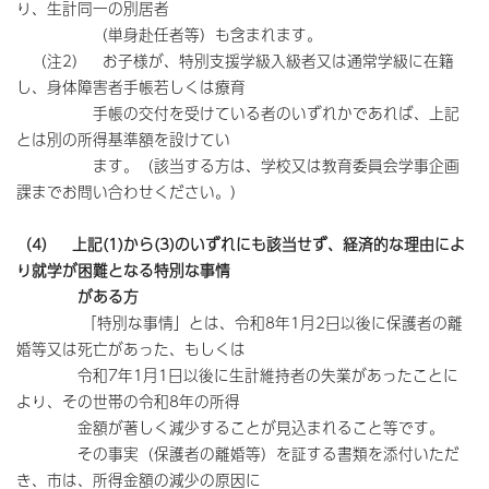
り、生計同一の別居者
（単身赴任者等）も含まれます。
（注2） お子様が、特別支援学級入級者又は通常学級に在籍
し、身体障害者手帳若しくは療育
手帳の交付を受けている者のいずれかであれば、上記
とは別の所得基準額を設けてい
ます。（該当する方は、学校又は教育委員会学事企画
課までお問い合わせください。）
（4）
上記(1)から(3)のいずれにも該当せず、経済的な理由によ
り就学が困難となる特別な事情
がある方
「特別な事情」とは、令和8年1月2日以後に保護者の離
婚等又は死亡があった、もしくは
令和7年1月1日以後に生計維持者の失業があったことに
より、その世帯の令和8年の所得
金額が著しく減少することが見込まれること等です。
その事実（保護者の離婚等）を証する書類を添付いただ
き、市は、所得金額の減少の原因に