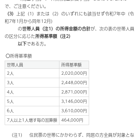
で、ご注意ください。
（3）
上記（1）または（2）のいずれにも該当せず令和7年中（令
和7年1月から同年12月）
の
世帯人員（注1）の所得金額の合計
が、次の表の世帯人員
の区分に応じた
所得基準額（注2）
以下
である方。
○
所得基準額
世帯人員
所得基準額
2人
2,020,000円
3人
2,448,000円
4人
2,871,000円
5人
3,146,000円
6人
3,610,000円
7人以上1人増す毎の加算額
464,000円
（注1） 住民票の世帯にかかわらず、同居の方全員が対象とな