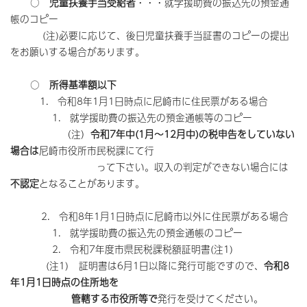
○
児童扶養手当受給者
・・・就学援助費の振込先の預金通
帳のコピー
(注)必要に応じて、後日児童扶養手当証書のコピーの提出
をお願いする場合があります。
○
所得基準額以下
1. 令和8年1月1日時点に尼崎市に住民票がある場合
1. 就学援助費の振込先の預金通帳等のコピー
（注）
令和7年中(1月～12月中)の税申告をしていない
場合は
尼崎市役所市民税課にて行
って下さい。収入の判定ができない場合には
不認定
となることがあります。
2. 令和8年1月1日時点に尼崎市以外に住民票がある場合
1. 就学援助費の振込先の預金通帳のコピー
2. 令和7年度市県民税課税額証明書(注1)
(注1) 証明書は6月1日以降に発行可能ですので、
令和8
年1月1日時点の住所地
を
管轄する市役所等で
発行を受けてください。