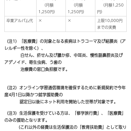
（月額
（月額
（月額1,250
1,250円）
1,250円）
円）
卒業アルバム代
×
×
上限10,000円
までの実費
（注1）「医療費」の対象となる疾病はトラコーマ及び結膜炎（ア
レルギー性を除く）、
白せん、疥せん及び膿か疹、中耳炎、慢性副鼻腔炎及び
アデノイド、寄生虫病、う歯の
治療費の窓口負担額です。
（注2）オンライン学習通信環境を確保するために新規契約で今年
度4月1日以降かつ就学援助費の
認定日以後にネット利用を開始した世帯が対象です。
（注3）生活保護を受けている方は、「修学旅行費」、「医療費」
のみの援助となります。
（これ以外の経費は生活保護法の「教育扶助費」として取り