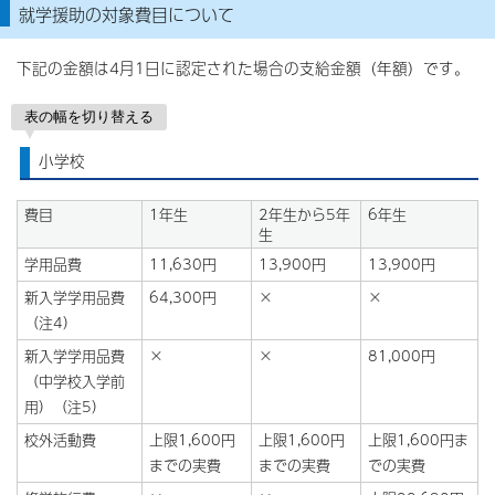
就学援助の対象費目について
下記の金額は4月1日に認定された場合の支給金額（年額）です。
表の幅を切り替える
小学校
費目
1年生
2年生から5年
6年生
生
学用品費
11,630円
13,900円
13,900円
新入学学用品費
64,300円
×
×
（注4）
新入学学用品費
×
×
81,000円
（中学校入学前
用）（注5）
校外活動費
上限1,600円
上限1,600円
上限1,600円ま
までの実費
までの実費
での実費